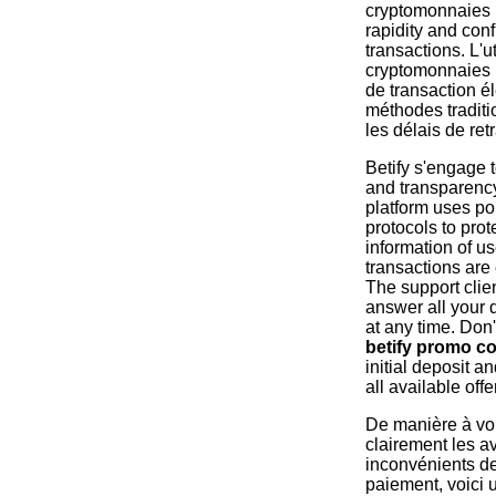
cryptomonnaies i
rapidity and confi
transactions. L'ut
cryptomonnaies p
de transaction é
méthodes traditi
les délais de retr
Betify s'engage 
and transparency
platform uses po
protocols to prot
information of us
transactions are 
The support clien
answer all your 
at any time. Don'
betify promo c
initial deposit a
all available offe
De manière à vou
clairement les a
inconvénients d
paiement, voici 