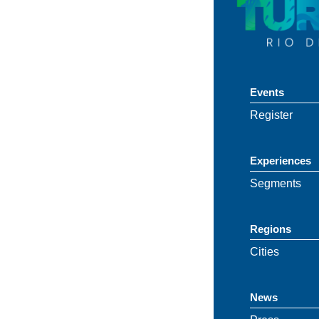
Events
Register
Experiences
Segments
Regions
Cities
News