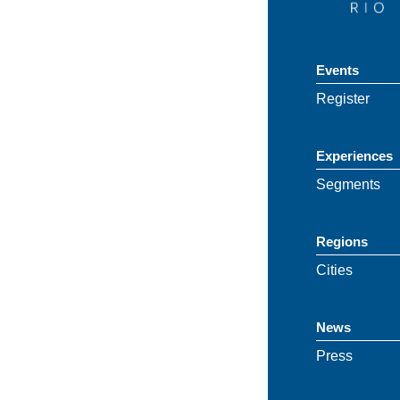
Events
Register
Experiences
Segments
Regions
Cities
News
Press