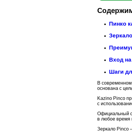
Содержи
Пинко к
Зеркало
Преимущ
Вход на
Шаги дл
В современном 
основана с цел
Kazino Pinco п
с использовани
Официальный са
в любое время 
Зеркало Pinco –