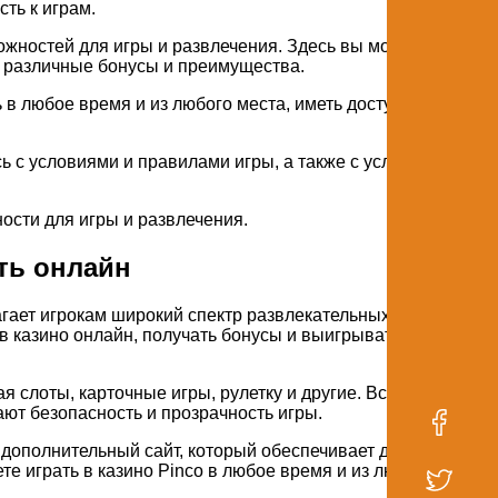
ть к играм.
ожностей для игры и развлечения. Здесь вы можете
ть различные бонусы и преимущества.
 в любое время и из любого места, иметь доступ к широком
ь с условиями и правилами игры, а также с условиями бон
ости для игры и развлечения.
ть онлайн
ает игрокам широкий спектр развлекательных и philanthrop
 в казино онлайн, получать бонусы и выигрывать реальные
 слоты, карточные игры, рулетку и другие. Все игры на са
ют безопасность и прозрачность игры.
 дополнительный сайт, который обеспечивает доступ к играм
те играть в казино Pinco в любое время и из любого места, 