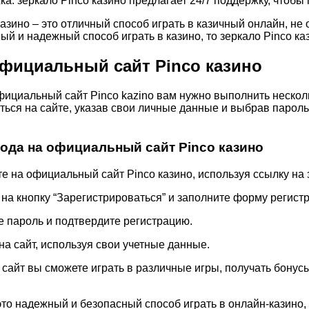
жка: зеркало Pinco казино предлагает 24/7 поддержку, чтоб
казино – это отличный способ играть в казичный онлайн, 
ый и надежный способ играть в казино, то зеркало Pinco ка
официальный сайт Pinco казино
фициальный сайт Pinco kazino вам нужно выполнить нескол
ться на сайте, указав свои личные данные и выбрав пароль.
ода на официальный сайт Pinco казино
е на официальный сайт Pinco казино, используя ссылку на з
 на кнопку “Зарегистрироваться” и заполните форму регист
е пароль и подтвердите регистрацию.
на сайт, используя свои учетные данные.
 сайт вы сможете играть в различные игры, получать бонусы
 это надежный и безопасный способ играть в онлайн-казино