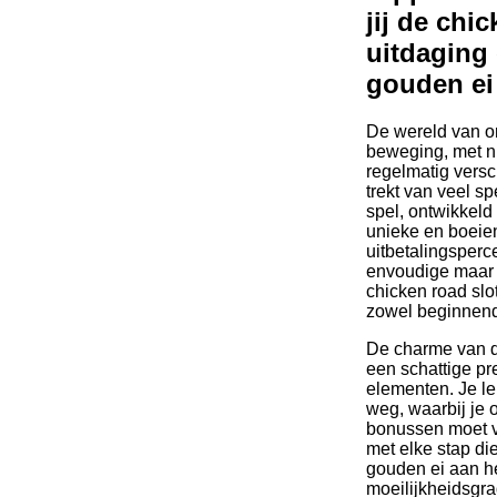
jij de chi
uitdaging
gouden ei
De wereld van on
beweging, met n
regelmatig versc
trekt van veel sp
spel, ontwikkeld
unieke en boeie
uitbetalingsperc
envoudige maar 
chicken road slo
zowel beginnend
De charme van di
een schattige pr
elementen. Je le
weg, waarbij je 
bonussen moet 
met elke stap die 
gouden ei aan he
moeilijkheidsgra