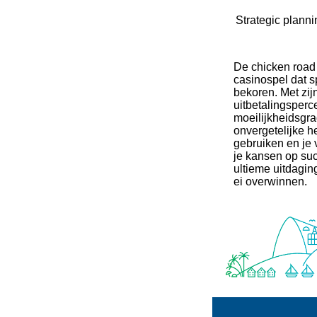
Strategic planni
De chicken road
casinospel dat s
bekoren. Met zi
uitbetalingsperc
moeilijkheidsgra
onvergetelijke he
gebruiken en je 
je kansen op suc
ultieme uitdagin
ei overwinnen.