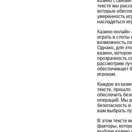
казино станови
тексте мы расс
которые обеспе
уверенность иг
насладиться иг
Казино онлайн 
играть в слоты 
возможность п
Однако, для эт
казино, которо
прозрачность с
рассмотрим луч
обеспечивают б
игрокам.
Каждое из кази
тексте, прошло 
обеспечить без
операций. Мы р
безопасность и
вам выбрать лу
В этом тексте 
факторы, котор
выборе казино 