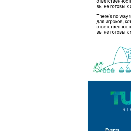
ответственности
вы не готовы к 
There's no way t
для игроков, ко
ответственности
вы не готовы к 
Events