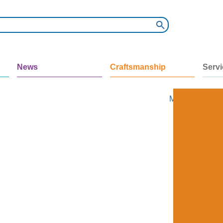
News
Craftsmanship
Serv
My Ads
My Ac