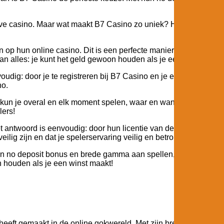
live casino. Maar wat maakt B7 Casino zo uniek? Het antwoord li
op hun online casino. Dit is een perfecte manier om te beginn
van alles: je kunt het geld gewoon houden als je een winst maakt
dig: door je te registreren bij B7 Casino en je e-mailadres te
no.
p kun je overal en elk moment spelen, waar en wanneer je maar w
lers!
et antwoord is eenvoudig: door hun licentie van de Nederlandse
ilig zijn en dat je spelerservaring veilig en betrouwbaar is.
un no deposit bonus en brede gamma aan spellen, kun je al snel
n houden als je een winst maakt!
m heeft gemaakt in de online gokwereld. Met zijn brede gamma a