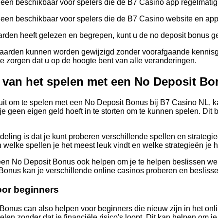
leen beschikbaar voor spelers die de B7 Casino app regelmatig
lleen beschikbaar voor spelers die de B7 Casino website en ap
rden heeft gelezen en begrepen, kunt u de no deposit bonus g
waarden kunnen worden gewijzigd zonder voorafgaande kennisge
e zorgen dat u op de hoogte bent van alle veranderingen.
 van het spelen met een No Deposit B
it om te spelen met een No Deposit Bonus bij B7 Casino NL, ka
 je geen eigen geld hoeft in te storten om te kunnen spelen. Dit 
eling is dat je kunt proberen verschillende spellen en strategie
 welke spellen je het meest leuk vindt en welke strategieën je h
n No Deposit Bonus ook helpen om je te helpen beslissen welke
onus kan je verschillende online casinos proberen en beslissen
oor beginners
onus can also helpen voor beginners die nieuw zijn in het onl
len zonder dat je financiële risico's loopt. Dit kan helpen om j