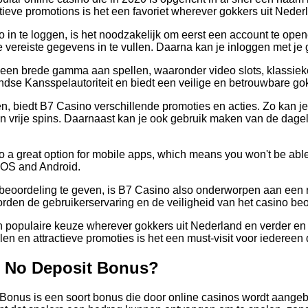
ctieve promotions is het een favoriet wherever gokkers uit Neder
 in te loggen, is het noodzakelijk om eerst een account te open
 vereiste gegevens in te vullen. Daarna kan je inloggen met j
een brede gamma aan spellen, waaronder video slots, klassieke
ndse Kansspelautoriteit en biedt een veilige en betrouwbare g
en, biedt B7 Casino verschillende promoties en acties. Zo kan 
 vrije spins. Daarnaast kan je ook gebruik maken van de dagelijk
o a great option for mobile apps, which means you won't be abl
iOS and Android.
e beoordeling te geven, is B7 Casino also onderworpen aan een 
den de gebruikerservaring en de veiligheid van het casino be
 populaire keuze wherever gokkers uit Nederland en verder en 
n en attractieve promoties is het een must-visit voor iedereen
n No Deposit Bonus?
Bonus is een soort bonus die door online casinos wordt aangeb