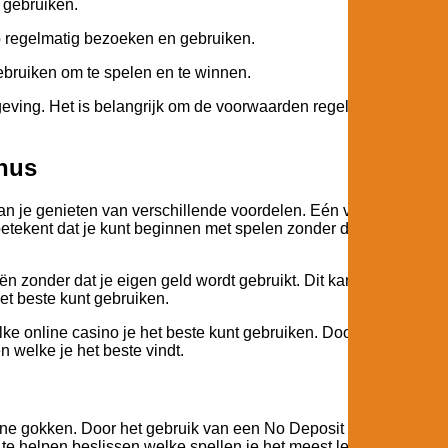
 gebruiken.
p regelmatig bezoeken en gebruiken.
ebruiken om te spelen en te winnen.
ving. Het is belangrijk om de voorwaarden regelmatig te
onus
n je genieten van verschillende voordelen. Eén van de grootst
betekent dat je kunt beginnen met spelen zonder dat je financiël
ën zonder dat je eigen geld wordt gebruikt. Dit kan helpen om je
et beste kunt gebruiken.
 online casino je het beste kunt gebruiken. Door het gebruik 
 welke je het beste vindt.
ine gokken. Door het gebruik van een No Deposit Bonus kan je
e te helpen beslissen welke spellen je het meest leuk vindt en w