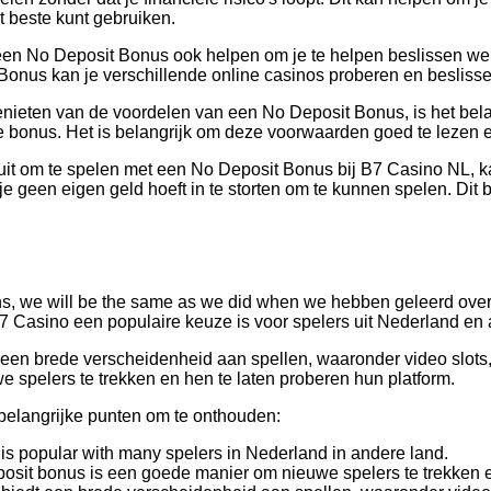
et beste kunt gebruiken.
n No Deposit Bonus ook helpen om je te helpen beslissen welke
onus kan je verschillende online casinos proberen en beslissen
nieten van de voordelen van een No Deposit Bonus, is het bela
 bonus. Het is belangrijk om deze voorwaarden goed te lezen en
it om te spelen met een No Deposit Bonus bij B7 Casino NL, ka
 je geen eigen geld hoeft in te storten om te kunnen spelen. Dit 
ns, we will be the same as we did when we hebben geleerd over
 Casino een populaire keuze is voor spelers uit Nederland en
een brede verscheidenheid aan spellen, waaronder video slots,
 spelers te trekken en hen te laten proberen hun platform.
 belangrijke punten om te onthouden:
is popular with many spelers in Nederland in andere land.
osit bonus is een goede manier om nieuwe spelers te trekken en