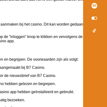
 aanmaken bij het casino. Dit kan worden gedaan door op de
 de “inloggen” knop te klikken en vervolgens de bonuscode in
sino app.
 en begrijpen. De voorwaarden zijn als volgt:
 aangemaakt bij B7 Casino.
or de nieuwsbrief van B7 Casino.
ino hebben gelezen en begrepen.
asino app hebben geïnstalleerd en gebruikt.
matig bezoeken.