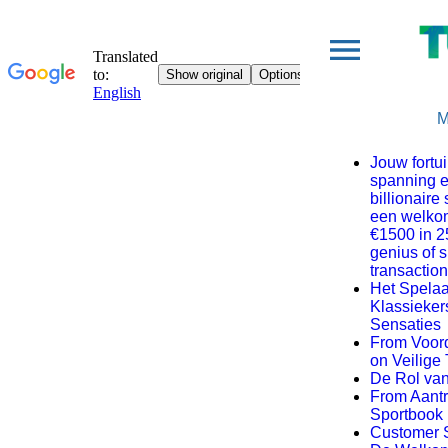
M
Jouw fortui
spanning e
billionaire 
een welkom
€1500 in 25
genius of s
transaction
Het Spela
Klassieker
Sensaties
From Voord
on Veilige
De Rol van
From Aantr
Sportbook 
Customer S