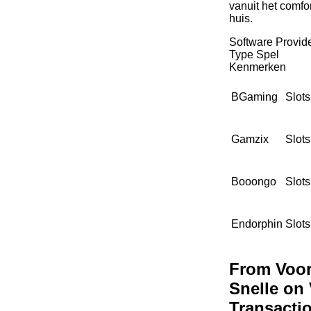
vanuit het comfo
huis.
Software Provid
Type Spel
Kenmerken
BGaming
Slots
Gamzix
Slots
Booongo
Slots
Endorphin
Slots
From Voor
Snelle on 
Transacti