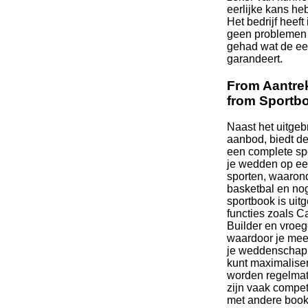
eerlijke kans h
Het bedrijf heeft
geen problemen 
gehad wat de eer
garandeert.
From Aantrek
from Sportb
Naast het uitgeb
aanbod, biedt d
een complete sp
je wedden op ee
sporten, waarond
basketbal en no
sportbook is uit
functies zoals C
Builder en vroege
waardoor je meer
je weddenschapp
kunt maximalise
worden regelmat
zijn vaak competi
met andere boo