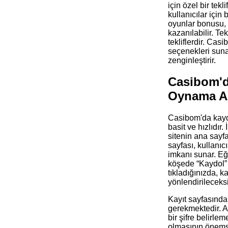
için özel bir tek
kullanıcılar için 
oyunlar bonusu, 
kazanılabilir. Te
tekliflerdir. Casi
seçenekleri sun
zenginleştirir.
Casibom'
Oynama Ad
Casibom'da kayd
basit ve hızlıdır
sitenin ana sayfa
sayfası, kullanıc
imkanı sunar. Eğ
köşede “Kaydol” 
tıkladığınızda, 
yönlendirileceksi
Kayıt sayfasında,
gerekmektedir. A
bir şifre belirlem
olmasının önemsi