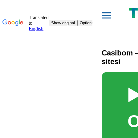
Casibom – 
sitesi
▶