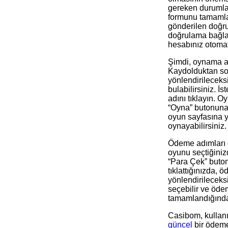
gereken durumlar
formunu tamamla
gönderilen doğru
doğrulama bağlan
hesabınız otomati
Şimdi, oynama ad
Kaydolduktan son
yönlendirileceksi
bulabilirsiniz. İ
adını tıklayın. 
“Oyna” butonuna 
oyun sayfasına y
oynayabilirsiniz.
Ödeme adımları d
oyunu seçtiğiniz
“Para Çek” buton
tıklattığınızda, 
yönlendirileceks
seçebilir ve öde
tamamlandığında,
Casibom, kullanı
güncel
bir ödeme