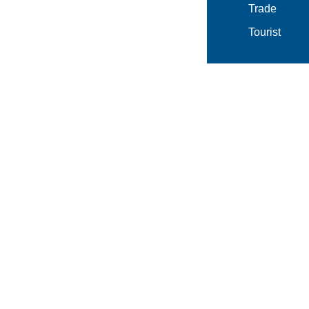
Trade
Tourist