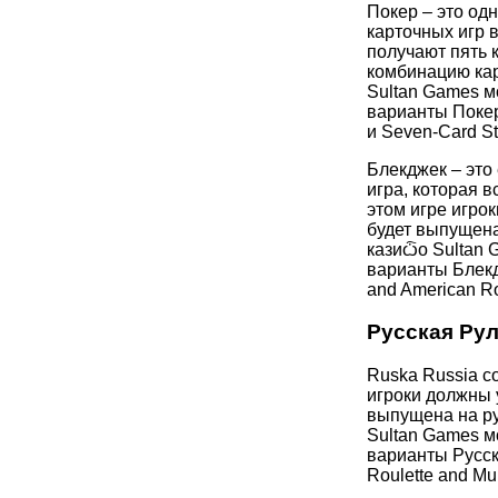
Покер – это од
карточных игр в
получают пять 
комбинацию кар
Sultan Games м
варианты Покер
и Seven-Card St
Блекджек – это
игра, которая в
этом игре игро
будет выпущена
казиѽо Sultan 
варианты Блекд
and American Ro
Русская Рул
Ruska Russia со
игроки должны 
выпущена на ру
Sultan Games м
варианты Русск
Roulette and Mul