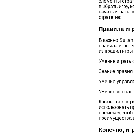
элементы страт
выбрать игру, к
начать играть, 
стратегию.
Правила иг
В казино Sulta
правила игры, 
из правил игры
Умение играть с
Знание правил
Умение управл
Умение использ
Кроме того, игр
использовать п
промокод, чтоб
преимущества 
Конечно, иг