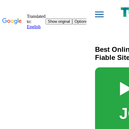
Best Onli
Fiable Sit
▶