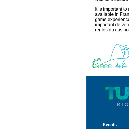
It is important to
available in Fran
game experience.
important de veri
règles du casin
Events