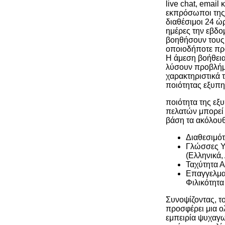
live chat, email
εκπρόσωποι της 
διαθέσιμοι 24 ώ
ημέρες την εβδο
βοηθήσουν τους 
οποιοδήποτε πρ
Η άμεση βοήθεια
λύσουν προβλήμ
χαρακτηριστικά 
ποιότητας εξυπ
ποιότητα της εξ
πελατών μπορεί 
βάση τα ακόλουθ
Διαθεσιμότ
Γλώσσες Υ
(Ελληνικά,
Ταχύτητα 
Επαγγελμα
Φιλικότητα
Συνοψίζοντας, το
προσφέρει μια 
εμπειρία ψυχαγω