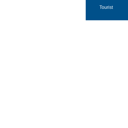
Tourist