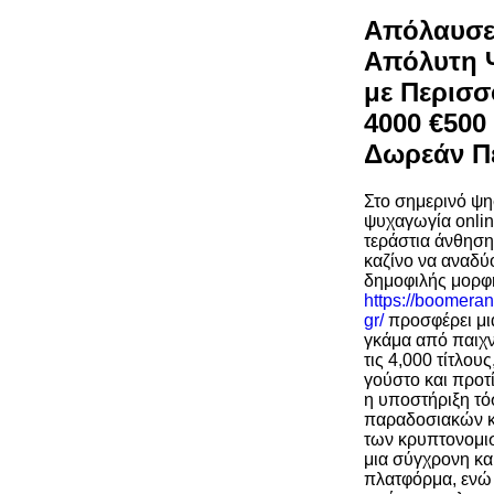
Απόλαυσε
Απόλυτη 
με Περισσ
4000 €500
Δωρεάν Π
Στο σημερινό ψη
ψυχαγωγία onlin
τεράστια άνθηση,
καζίνο να αναδύ
δημοφιλής μορφ
https://boomera
gr/
προσφέρει μι
γκάμα από παιχν
τις 4,000 τίτλου
γούστο και προτ
η υποστήριξη τό
παραδοσιακών κ
των κρυπτονομι
μια σύγχρονη κ
πλατφόρμα, ενώ 