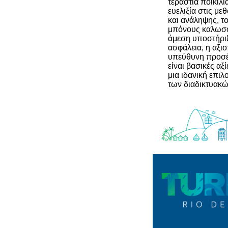
τεράστια ποικιλί
ευελιξία στις μ
και ανάληψης, τ
μπόνους καλωσο
άμεση υποστήρι
ασφάλεια, η αξιο
υπεύθυνη προσέγ
είναι βασικές αξ
μια ιδανική επιλ
των διαδικτυακώ