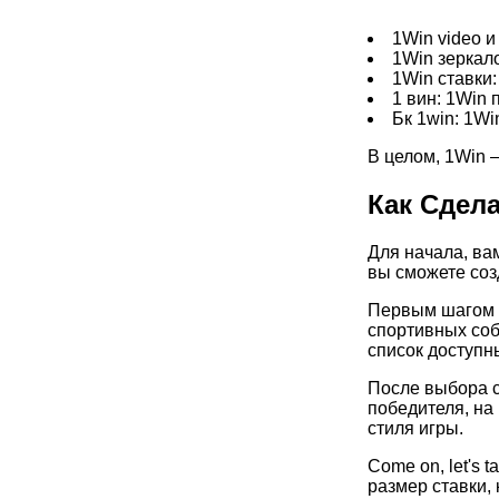
*
1Win video и
1Win зеркало
1Win ставки:
1 вин: 1Win 
Бк 1win: 1W
В целом, 1Win 
Как Сдела
Для начала, ва
вы сможете созд
Первым шагом я
спортивных соб
список доступн
После выбора с
победителя, на
стиля игры.
Come on, let's 
размер ставки,