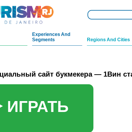
Experiences And
Segments
Regions And Cities
циальный сайт букмекера — 1Вин ст
️ ИГРАТЬ