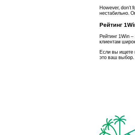
However, don't 
нестабильно. On 
Рейтинг 1Wi
Рейтинг 1Win – 
клиентам широки
Если вы ищете 
это ваш выбор. 