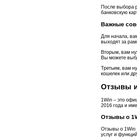
После выбора р
банковскую кар
Важные сов
Для начала, ва
выходят за рам
Вторым, вам нуж
Вы можете выбр
Третьим, вам н
кошелек или др
Отзывы и
1Win – это офи
2016 года и им
Отзывы о 1
Отзывы о 1Win 
услуг и функци