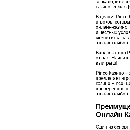
зеркало, которо
казино, если о
В целом, Pinco
игроков, котор
онлайн-казино, 
и честных услов
можно играть в 
это ваш выбор.
Вход в казино P
от вас. Начните
выигрыш!
Pinco Казино –
предлагает игр
казино Pinco. 
проверенное он
это ваш выбор.
Преимуще
Онлайн К
Один из основн