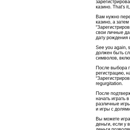
зарегистрирова
казино. That's i
Вам нужно пере
казино, а затем
“Зарегистриров
свои личные да
дату рождения 
See you again, 
должен быть сл
символов, вклю
После выбора п
регистрацию, н
“Зарегистрироват
regurgitation.
После подтверж
начать играть в
различные игры
и игры с долями
Вы можете игра
деньги, если у 
деньги позволя