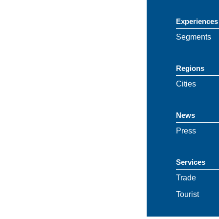
Experiences
Segments
Regions
Cities
News
Press
Services
Trade
Tourist