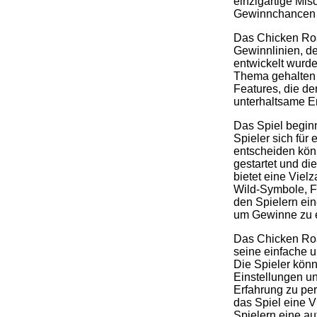
einzigartige Mi
Gewinnchancen b
Das Chicken Road
Gewinnlinien, d
entwickelt wurde
Thema gehalten u
Features, die de
unterhaltsame Er
Das Spiel beginn
Spieler sich für
entscheiden kön
gestartet und di
bietet eine Viel
Wild-Symbole, Fr
den Spielern ein
um Gewinne zu e
Das Chicken Road
seine einfache u
Die Spieler kön
Einstellungen u
Erfahrung zu per
das Spiel eine 
Spielern eine a