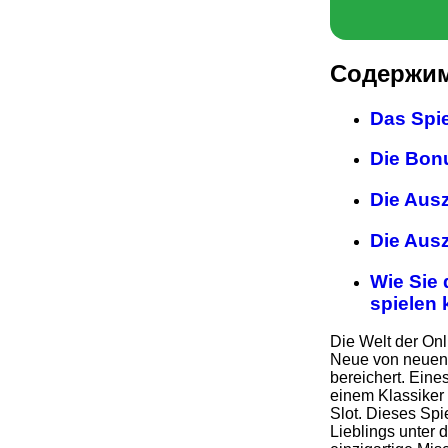
Содержи
Das Spie
Die Bon
Die Aus
Die Ausz
Wie Sie
spielen
Die Welt der Onl
Neue von neuen
bereichert. Eine
einem Klassiker 
Slot. Dieses Spie
Lieblings unter 