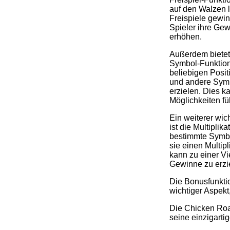
auf den Walzen l
Freispiele gewi
Spieler ihre Gew
erhöhen.
Außerdem bietet
Symbol-Funktion
beliebigen Posi
und andere Sym
erzielen. Dies k
Möglichkeiten f
Ein weiterer wic
ist die Multiplik
bestimmte Symbo
sie einen Multipl
kann zu einer Vi
Gewinne zu erzie
Die Bonusfunkti
wichtiger Aspekt
Die Chicken Road
seine einzigarti