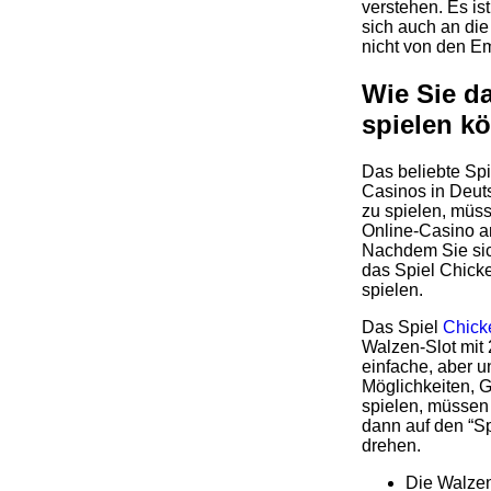
verstehen. Es ist
sich auch an die
nicht von den Em
Wie Sie d
spielen k
Das beliebte Spi
Casinos in Deuts
zu spielen, müs
Online-Casino a
Nachdem Sie si
das Spiel Chick
spielen.
Das Spiel
Chick
Walzen-Slot mit 
einfache, aber u
Möglichkeiten, 
spielen, müssen
dann auf den “Sp
drehen.
Die Walzen