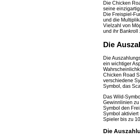
Die Chicken Road
seine einzigarti
Die Freispiel-Fu
und die Multipli
Vielzahl von Mö
und ihr Bankroll
Die Ausza
Die Auszahlungs
ein wichtiger A
Wahrscheinlichke
Chicken Road Sl
verschiedene Sy
Symbol, das Sca
Das Wild-Symbol
Gewinnlinien zu 
Symbol den Frei
Symbol aktivier
Spieler bis zu 1
Die Auszahlu