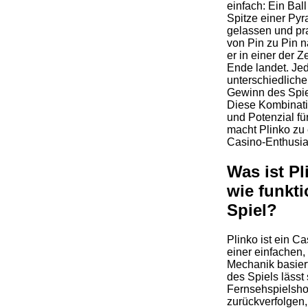
einfach: Ein Ball
Spitze einer Pyr
gelassen und pral
von Pin zu Pin 
er in einer der 
Ende landet. Jed
unterschiedliche
Gewinn des Spie
Diese Kombinati
und Potenzial f
macht Plinko zu 
Casino-Enthusia
Was ist P
wie funkti
Spiel?
Plinko ist ein Ca
einer einfachen, 
Mechanik basier
des Spiels lässt 
Fernsehspielsh
zurückverfolgen,