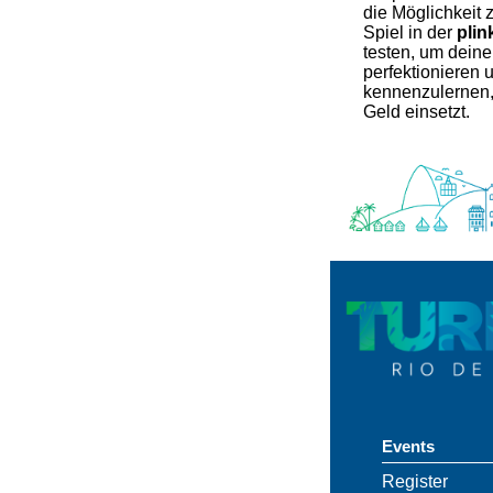
die Möglichkeit 
Spiel in der
plin
testen, um deine
perfektionieren 
kennenzulernen,
Geld einsetzt.
Events
Register