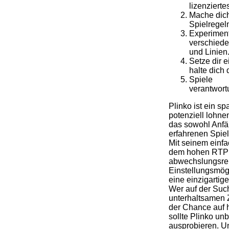
lizenziert
Mache dich
Spielregeln
Experiment
verschiede
und Linien
Setze dir 
halte dich 
Spiele
verantwor
Plinko ist ein 
potenziell lohne
das sowohl Anfä
erfahrenen Spie
Mit seinem einf
dem hohen RTP
abwechslungsre
Einstellungsmögl
eine einzigartig
Wer auf der Suc
unterhaltsamen Z
der Chance auf 
sollte Plinko un
ausprobieren. Un