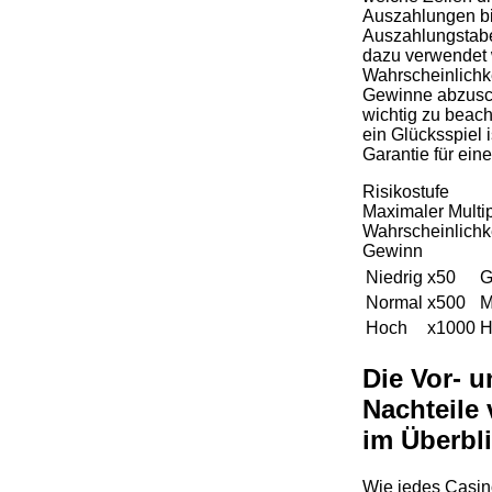
Auszahlungen bi
Auszahlungstabe
dazu verwendet 
Wahrscheinlichk
Gewinne abzusch
wichtig zu beach
ein Glücksspiel 
Garantie für ein
Risikostufe
Maximaler Multip
Wahrscheinlichke
Gewinn
Niedrig
x50
G
Normal
x500
M
Hoch
x1000
H
Die Vor- 
Nachteile 
im Überbl
Wie jedes Casin