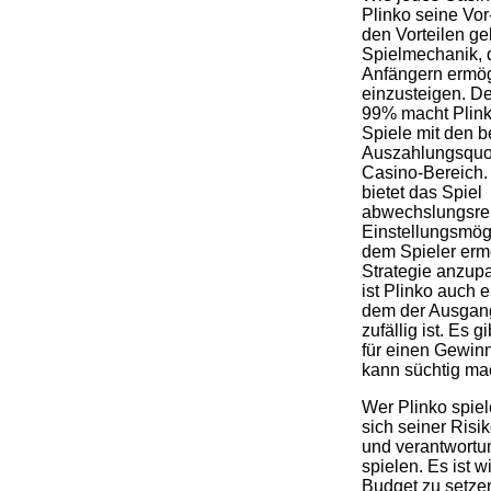
Plinko seine Vor
den Vorteilen ge
Spielmechanik, 
Anfängern ermögl
einzusteigen. D
99% macht Plink
Spiele mit den b
Auszahlungsquot
Casino-Bereich.
bietet das Spiel
abwechslungsre
Einstellungsmögl
dem Spieler erm
Strategie anzupa
ist Plinko auch e
dem der Ausgan
zufällig ist. Es g
für einen Gewinn
kann süchtig ma
Wer Plinko spiel
sich seiner Risi
und verantwort
spielen. Es ist wi
Budget zu setzen