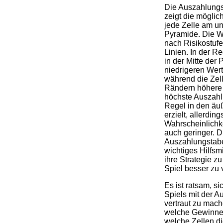
Die Auszahlungst
zeigt die möglic
jede Zelle am u
Pyramide. Die We
nach Risikostuf
Linien. In der Re
in der Mitte der
niedrigeren Wer
während die Zel
Rändern höhere 
höchste Auszahl
Regel in den äu
erzielt, allerdings
Wahrscheinlichke
auch geringer. D
Auszahlungstabel
wichtiges Hilfsmi
ihre Strategie z
Spiel besser zu 
Es ist ratsam, s
Spiels mit der A
vertraut zu mac
welche Gewinne
welche Zellen d