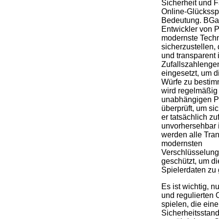
Sicherheit und F
Online-Glücksspi
Bedeutung. BGa
Entwickler von P
modernste Techn
sicherzustellen, 
und transparent i
Zufallszahlenge
eingesetzt, um d
Würfe zu besti
wird regelmäßig
unabhängigen Pr
überprüft, um si
er tatsächlich zu
unvorhersehbar i
werden alle Tran
modernsten
Verschlüsselung
geschützt, um di
Spielerdaten zu 
Es ist wichtig, nu
und regulierten 
spielen, die ein
Sicherheitsstan