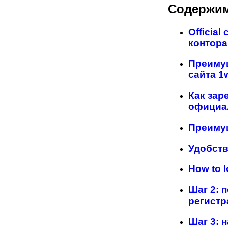
Содержи
Official
контора
Преиму
сайта 1
Как зар
официал
Преимущ
Удобст
How to l
Шаг 2: 
регистр
Шаг 3: 