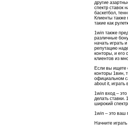
другие азартны
спектр ставок н
баскетбол, тенн
Клиенты также 
такие как рулет
1win также пре
различные бону
начать играть и
репутацию наде
конторы, и его
клиентов из мно
Если вы ищете
конторы 1вин, 
официальном сай
about it, играть
1win вход – это
делать ставки.
широкий спектр 
1win – это ваш 
Начните играть 