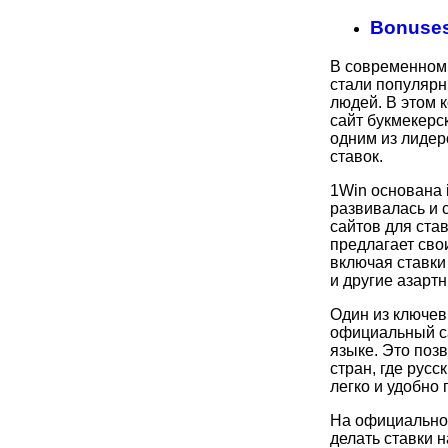
Bonuses
В современном 
стали популярн
людей. В этом 
сайт букмекерс
одним из лидер
ставок.
1Win основана i
развивалась и 
сайтов для став
предлагает сво
включая ставки 
и другие азарт
Один из ключев
официальный са
языке. Это позв
стран, где рус
легко и удобно
На официальном
делать ставки н