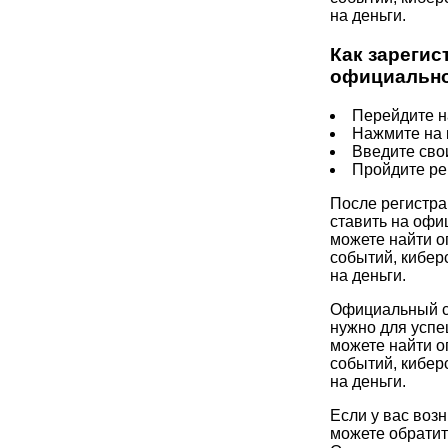
на деньги.
Как зарегис
официально
Перейдите н
Нажмите на 
Введите сво
Пройдите ре
После регистра
ставить на офи
можете найти 
событий, кибер
на деньги.
Официальный са
нужно для успе
можете найти 
событий, кибер
на деньги.
Если у вас воз
можете обратит