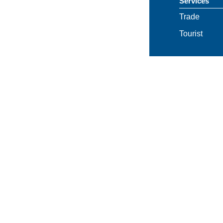
Services
Trade
Tourist