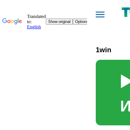
1win
▶