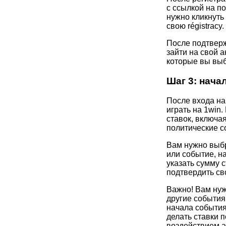
с ссылкой на п
нужно кликнуть 
свою régistracy.
После подтвер
зайти на свой а
которые вы выбр
Шаг 3: нача
После входа на
играть на 1win
ставок, включая
политические с
Вам нужно выбр
или событие, на
указать сумму 
подтвердить сво
Важно! Вам нужн
другие события
начала события
делать ставки 
воздействием а