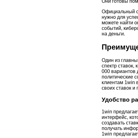
Они готовы пом
Официальный са
нужно для успе
можете найти 
событий, кибер
на деньги.
Преимуще
Один из главны
спектр ставок, 
000 вариантов д
политические с
клиентам 1win 
своих ставок и
Удобство р
1win предлагае
интерфейс, кот
создавать став
получать инфор
1win предлагае