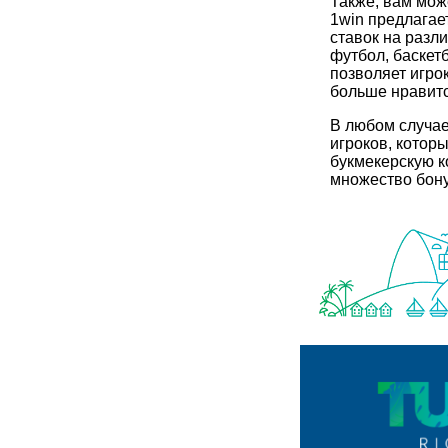
Также, вам мо
1win предлагае
ставок на разл
футбол, баскетб
позволяет игро
больше нравится
В любом случае
игроков, котор
букмекерскую к
множество бону