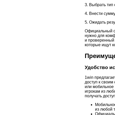
3. Выбрать тип 
4. Внести сумму
5. Ожидать резу
Официальный са
нужно для комф
и проверенный 
которые ищут к
Преимуще
Удобство и
1win предлагае
доступ к своим
или мобильное 
игрокам из любо
получать досту
Мобильное
из любой 
Официальн