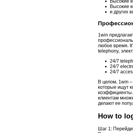
Высокие к
Высокие 
и других 
Профессион
1win предлагае
профессиональн
любое время. It'
telephony, элек
24/7 telep
24/7 elect
24/7 acces
В целом, 1win –
которые ищут к
коэффициенты.
клиентам множ
делают ее попу
How to lo
Шаг 1: Перейди