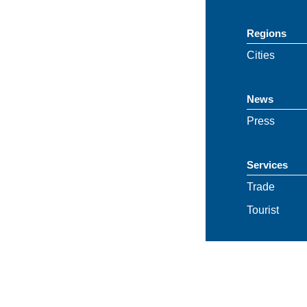
Regions
Cities
News
Press
Services
Trade
Tourist