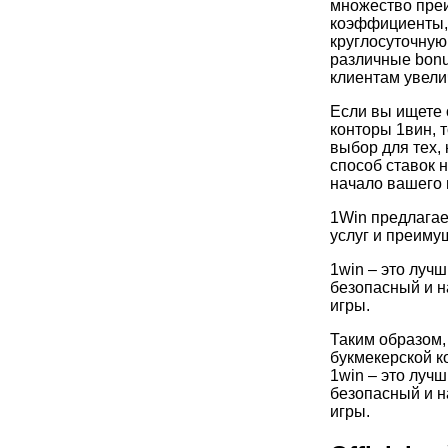
множество пре
коэффициенты, 
круглосуточную
различные bonu
клиентам увели
Если вы ищете
конторы 1вин, т
выбор для тех,
способ ставок н
начало вашего п
1Win предлагае
услуг и преиму
1win – это лучш
безопасный и н
игры.
Таким образом,
букмекерской к
1win – это лучш
безопасный и н
игры.