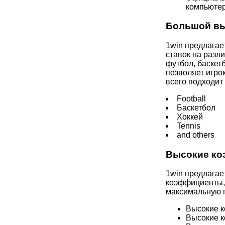
компьюте
Большой вы
1win предлагае
ставок на разл
футбол, баскетб
позволяет игро
всего подходит
Football
Баскетбол
Хоккей
Tennis
and others
Высокие ко
1win предлагае
коэффициенты, 
максимальную п
Высокие 
Высокие к