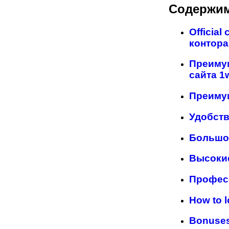
Содержи
Official
контора
Преиму
сайта 1
Преимущ
Удобств
Большо
Высоки
Профес
How to l
Bonuses