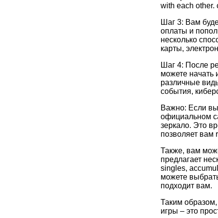
with each other. 
Шаг 3: Вам буд
оплаты и пополн
несколько спос
карты, электрон
Шаг 4: После р
можете начать 
различные виды
события, киберс
Важно: Если вы
официальном са
зеркало. Это в
позволяет вам 
Также, вам може
предлагает нес
singles, accumul
можете выбрать
подходит вам.
Таким образом,
игры – это про