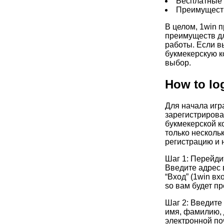
Бесплатные 
Преимуществ
В целом, 1win 
преимуществ д
работы. Если в
букмекерскую ко
выбор.
How to lo
Для начала игр
зарегистрирова
букмекерской к
только нескольк
регистрацию и н
Шаг 1: Перейди
Введите адрес 
“Вход” (1win вх
so вам будет п
Шаг 2: Введите
имя, фамилию, 
электронной почт