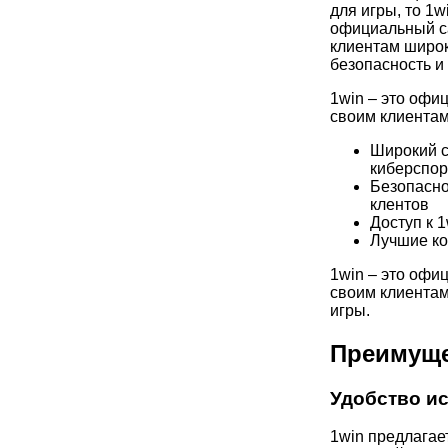
для игры, то 1w
официальный са
клиентам широк
безопасность и
1win – это офи
своим клиентам
Широкий сп
киберспор
Безопасно
клентов
Доступ к 1
Лучшие к
1win – это офи
своим клиентам
игры.
Преимуще
Удобство и
1win предлагае