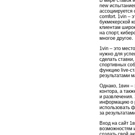
В мире ставок и
new испытанием
ассоциируется 
comfort. 1vin –
букмекерской к
клиентам широк
на спорт, кибер
многое другое.
1vin – это мест
нужно для успе
сделать ставки
спортивных соб
функцию live-ст
результатами м
Однако, 1вин – 
контора, а такж
и развлечения.
информацию о р
использовать ф
за результатам
Вход на сайт 1
возможностям 
создать свой ак