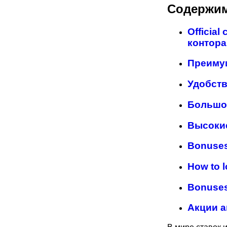
Содержи
Official
контора
Преимущ
Удобств
Большо
Высоки
Bonuses
How to l
Bonuses
Акции a