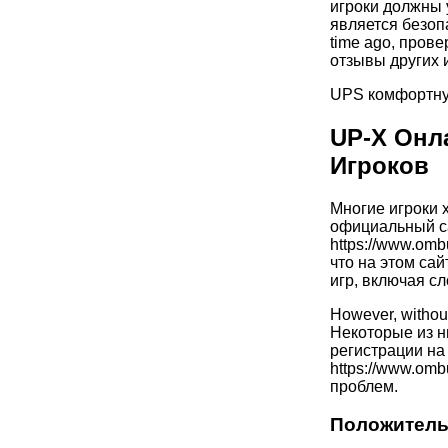
игроки должны 
является безопа
time ago, пров
отзывы других 
UPS комфортную
UP-X Онл
Игроков
Многие игроки 
официальный са
https://www.omb
что на этом сай
игр, включая сл
However, withou
Некоторые из н
регистрации на
https://www.om
проблем.
Положител