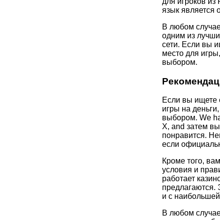
для игроков из 
язык является 
В любом случае
одним из лучши
сети. Если вы 
место для игры
выбором.
Рекомендац
Если вы ищете 
игры на деньги
выбором. We hav
X, and затем вы
понравится. Her
если официальн
Кроме того, ва
условия и прав
работает казино
предлагаются. 
и с наибольшей
В любом случае