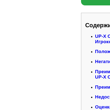
Содерж
UP-X 
Игрок
Полож
Негат
Преим
UP-X 
Преим
Недос
Оценк