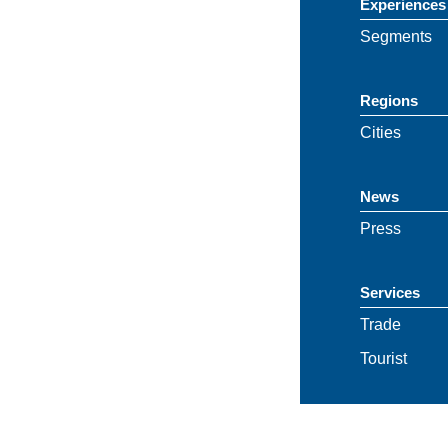
Experiences
Segments
Regions
Cities
News
Press
Services
Trade
Tourist