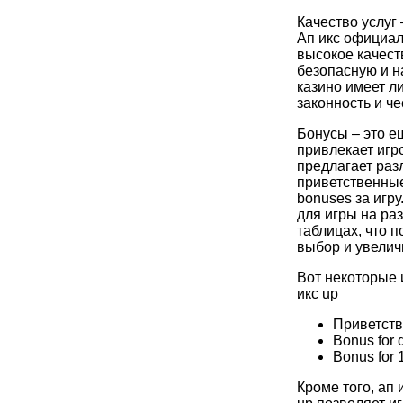
Качество услуг 
Ап икс официал
высокое качест
безопасную и н
казино имеет л
законность и че
Бонусы – это е
привлекает игр
предлагает раз
приветственные
bonuses за игр
для игры на раз
таблицах, что 
выбор и увелич
Вот некоторые 
икс up
Приветств
Bonus for 
Bonus for 
Кроме того, ап 