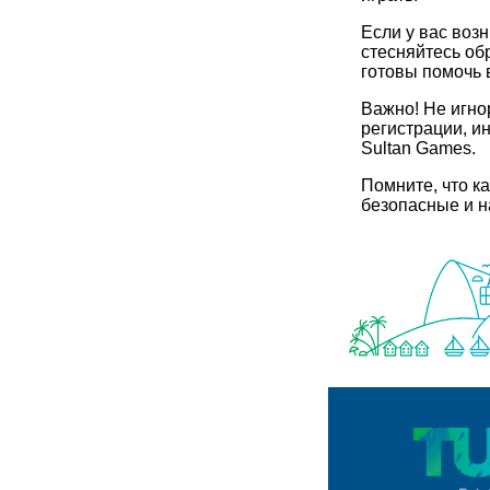
Если у вас воз
стесняйтесь об
готовы помочь 
Важно! Не игн
регистрации, и
Sultan Games.
Помните, что к
безопасные и н