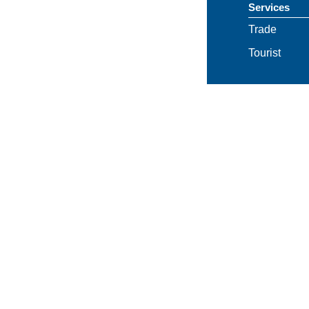
Services
Trade
Tourist