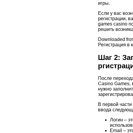
игры.
Если у вас воз
регистрации, ва
games casino п
решить возник
Downloaded from:
Регистрация в 
Шаг 2: З
ргистрац
После перехода
Casino Games, 
нужно заполнит
зарегистрирова
В первой части
ввода следующ
Логин – эт
использов
Email – эт