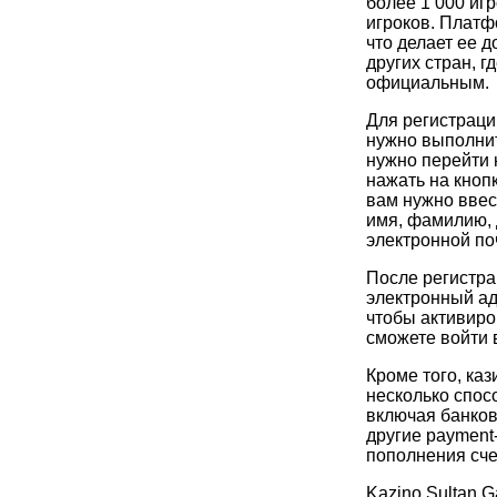
более 1 000 иг
игроков. Платф
что делает ее д
других стран, г
официальным.
Для регистраци
нужно выполнит
нужно перейти 
нажать на кноп
вам нужно ввес
имя, фамилию, 
электронной по
После регистра
электронный ад
чтобы активиро
сможете войти в
Кроме того, ка
несколько спос
включая банков
другие payment
пополнения сче
Kazino Sultan G