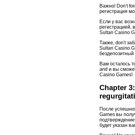
Важно! Don't for
регистрация мо
Если у вас воз
регистрацией, 
Sultan Casino 
Также, don't з
Sultan Casino 
бездепозитный 
Вам осталось т
and и вы сможет
Casino Games!
Chapter 3
regurgitat
После успешной
Games вы получ
подтверждением
будет указан в