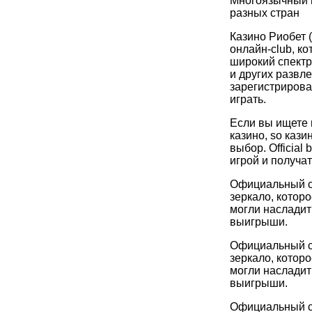
Многоязычный и
разных стран
Казино Риобет 
онлайн-club, к
широкий спектр
и других развлеч
зарегистрироват
играть.
Если вы ищете 
казино, so кази
выбор. Official 
игрой и получа
Официальный са
зеркало, которо
могли насладит
выигрыши.
Официальный са
зеркало, которо
могли насладит
выигрыши.
Официальный са