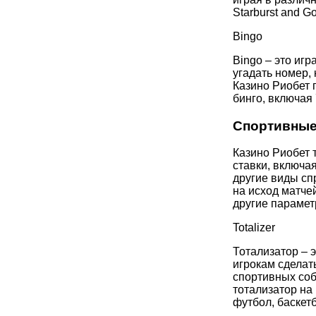
Starburst and G
Bingo
Bingo – это игр
угадать номер,
Казино Риобет 
бинго, включая 
Спортивные
Казино Риобет 
ставки, включая
другие виды спр
на исход матчей
другие парамет
Totalizer
Тотализатор – э
игрокам сделат
спортивных соб
тотализатор на
футбол, баскетб