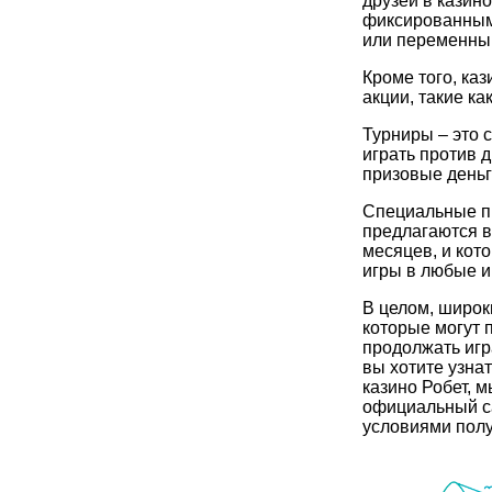
друзей в казино
фиксированными
или переменным
Кроме того, каз
акции, такие как
Турниры – это 
играть против д
призовые деньг
Специальные пр
предлагаются в
месяцев, и кот
игры в любые и
В целом, широк
которые могут 
продолжать игр
вы хотите узнат
казино Робет, 
официальный са
условиями полу