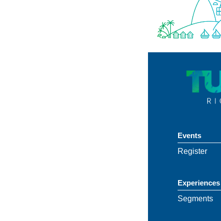
Events
Register
Experiences
Segments