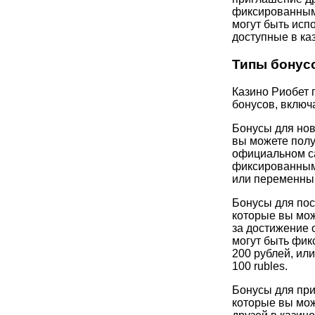
фиксированными
могут быть исп
доступные в ка
Типы бонус
Казино Риобет 
бонусов, включ
Бонусы для нов
вы можете полу
официальном са
фиксированными
или переменным
Бонусы для пос
которые вы мож
за достижение 
могут быть фик
200 рублей, ил
100 rubles.
Бонусы для при
которые вы мож