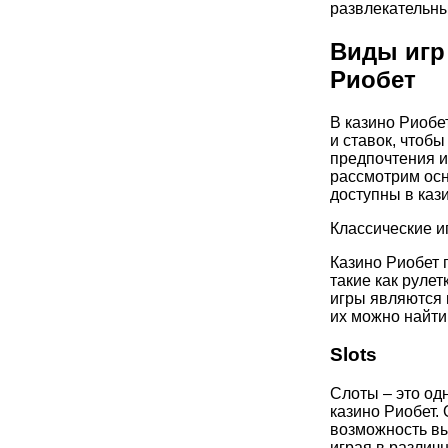
развлекательны
Виды игр 
Риобет
В казино Риобе
и ставок, чтоб
предпочтения и
рассмотрим осн
доступны в каз
Классические и
Казино Риобет 
такие как рулетк
игры являются 
их можно найти
Slots
Слоты – это од
казино Риобет.
возможность вы
играя в различн