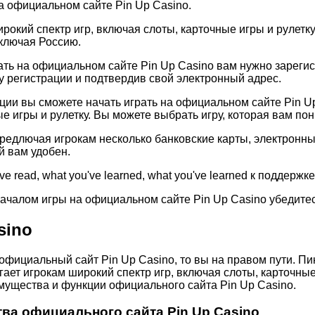
на официальном сайте Pin Up Casino.
ирокий спектр игр, включая слоты, карточные игры и рулетк
включая Россию.
ать на официальном сайте Pin Up Casino вам нужно зарегис
 регистрации и подтвердив свой электронный адрес.
ции вы сможете начать играть на официальном сайте Pin Up
е игры и рулетку. Вы можете выбрать игру, которая вам понр
предлючая игрокам несколько банковские карты, электронн
й вам удобен.
've read, what you've learned, what you've learned к поддер
ачалом игры на официальном сайте Pin Up Casino убедитес
sino
официальный сайт Pin Up Casino, то вы на правом пути. Пи
гает игрокам широкий спектр игр, включая слоты, карточные
ущества и функции официального сайта Pin Up Casino.
ва официального сайта Pin Up Casino