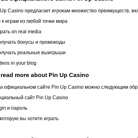
in Up Casino предлагает игрокам множество преимуществ, вк
 к играм из любой точки мира
рать on real media
олучать бонусы и промокоды
олучать реальные выигрыши
deos in your blog
o read more about Pin Up Casino
на официальном сайте Pin Up Casino можно следующим обр
циальный сайт Pin Up Casino
gin и пароль
 которую вы хотите играть