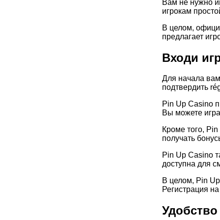
Вам не нужно и
игрокам просто
В целом, офици
предлагает игр
Входи игр
Для начала вам 
подтвердить ré
Pin Up Casino п
Вы можете игра
Кроме того, Pi
получать бонус
Pin Up Casino 
доступна для с
В целом, Pin U
Регистрация на
Удобство 