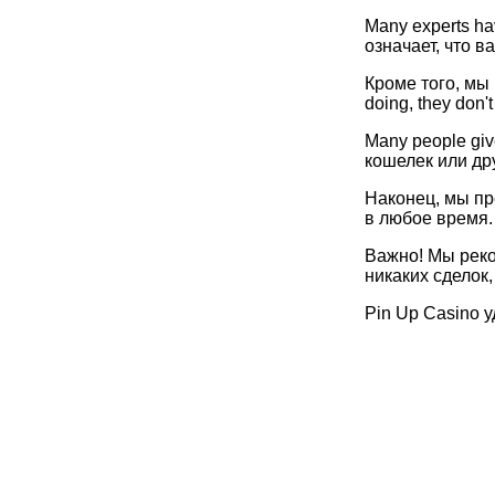
Many experts h
означает, что 
Кроме того, мы 
doing, they do
Many people giv
кошелек или др
Наконец, мы пр
в любое время.
Важно! Мы реко
никаких сделок
Pin Up Casino уд