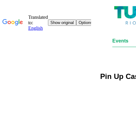
Events
Pin Up Ca