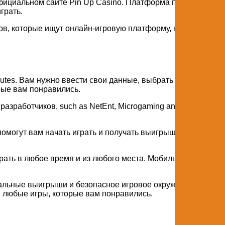
официальном сайте Pin Up Casino. Платформа предлагает
грать.
ов, которые ищут онлайн-игровую платформу, которая
nutes. Вам нужно ввести свои данные, выбрать пароль и и
орые вам понравились.
азработчиков, such as NetEnt, Microgaming and Pragmatic P
 помогут вам начать играть и получать выигрыши. Вы может
грать в любое время и из любого места. Мобильная версия 
реальные выигрыши и безопасное игровое окружение.
 в любые игры, которые вам понравились.