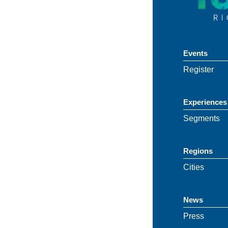
Events
Register
Experiences
Segments
Regions
Cities
News
Press