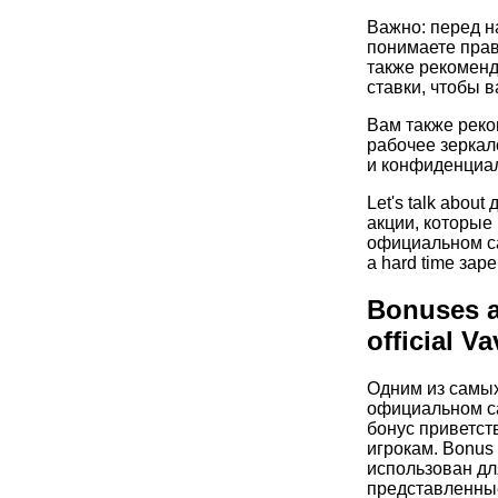
Важно: перед н
понимаете прав
также рекоменд
ставки, чтобы 
Вам также реко
рабочее зеркал
и конфиденциал
Let's talk abou
акции, которые 
официальном са
a hard time зар
Bonuses a
official V
Одним из самых
официальном са
бонус приветст
игрокам. Bonus
использован дл
представленные