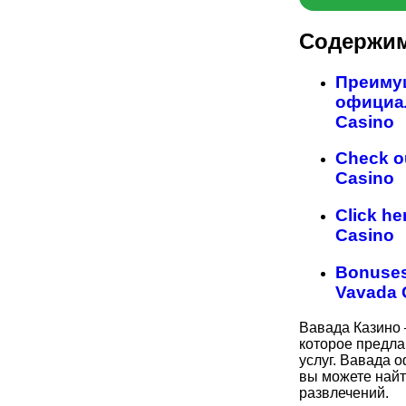
Содержи
Преиму
официал
Casino
Check o
Casino
Click he
Casino
Bonuses 
Vavada 
Вавада Казино 
которое предла
услуг. Вавада о
вы можете найт
развлечений.