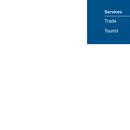
Services
Trade
Tourist