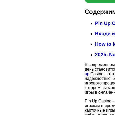
Содержи
Pin Up 
Входи и
How to l
2025: Ne
В современном 
день становитс
up
Casino – это
надежностью, 
игрового проце
котором вы мож
игры в онлайн-
Pin Up Casino –
игрокам широки
карточные игры,
сайте имеют ли