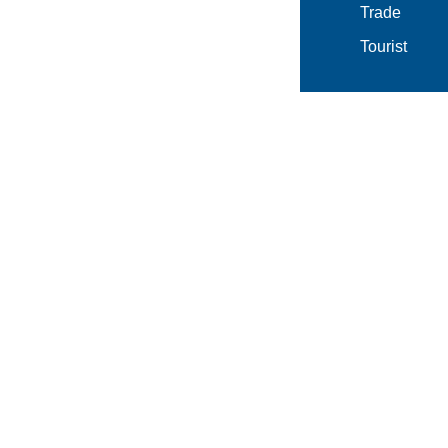
Trade
Tourist