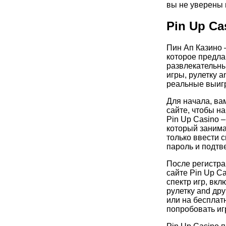
вы не уверены в
Pin Up Ca
Пин Ап Казино 
которое предла
развлекательны
игры, рулетку an
реальные выиг
Для начала, ва
сайте, чтобы на
Pin Up Casino –
который занима
только ввести 
пароль и подтв
После регистра
сайте Pin Up C
спектр игр, вкл
рулетку and дру
или на бесплат
попробовать иг