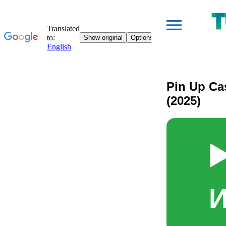
Pin Up Ca
(2025)
▶