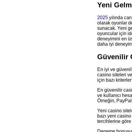
Yeni Gelmi
2025
yılında can
olarak oyunlar de
sunacak. Yeni gel
oyuncular için id
deneyimini en üs
daha iyi deneyi
Güvenilir 
En iyi ve güveni
casino siteleri v
için bazı kriterler
En güvenilir casin
ve kullanıcı hesa
Örneğin, PayPal, N
Yeni casino sitel
bazı yeni casino 
tercihlerine göre 
Deneme bonusu ve