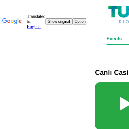
Events
Canlı Casi
▶