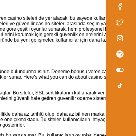
n casino siteleri de yer alacak, bu sayede kullanıcılar ücretsiz
siteleri ve güvenilir casino siteleri arasında seçim yapma imkanı
lerine göre çeşitli oyunlar sunarak, hem profesyonel hem de amatö
verilerini korumak için gerekli güvenlik önlemlerini alacak ve kulla
ünde bu yeni gelişmeler, kullanıcılar için daha fazla seçenek v
önünde bulundurmalısınız. Deneme bonusu veren casino siteleri, s
nekler sunar. Here's what you can do about casino sitelerinin seçi
lar. Bu siteler, SSL sertifikalarını kullanarak veri transferini şifr
emlerini güvenli hale getiren güvenilir ödeme sistemlerini estekler
ellikle daha az tarihlü olup, daha az bilinen markalar olabilir. An
e öne çıkmaktadır. Bu siteler, kullanıcıların ihtiyaçlarına ve
 gösterirler.
iz bir şans sunar. Bu, kullanıcıların oyunları deneyerek en uygu