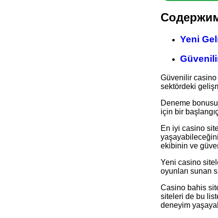
Содержи
Yeni Gel
Güvenili
Güvenilir casino 
sektördeki gelişm
Deneme bonusu ver
için bir başlangıç
En iyi casino sit
yaşayabileceğini 
ekibinin ve güven
Yeni casino sitel
oyunları sunan si
Casino bahis site
siteleri de bu lis
deneyim yaşayabi