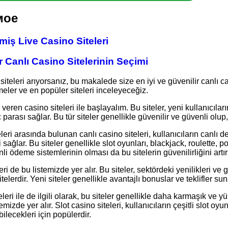
мое
miş Live Casino Siteleri
r Canlı Casino Sitelerinin Seçimi
siteleri arıyorsanız, bu makalede size en iyi ve güvenilir canlı c
eler ve en popüler siteleri inceleyeceğiz.
en casino siteleri ile başlayalım. Bu siteler, yeni kullanıcılar
 ​​parası sağlar. Bu tür siteler genellikle güvenilir ve güvenli olup
eleri arasında bulunan canlı casino siteleri, kullanıcıların canl
sağlar. Bu siteler genellikle slot oyunları, blackjack, roulette, 
li ödeme sistemlerinin olması da bu sitelerin güvenilirliğini artırı
eri de bu listemizde yer alır. Bu siteler, sektördeki yenilikleri ve
telerdir. Yeni siteler genellikle avantajlı bonuslar ve teklifler su
leri ile de ilgili olarak, bu siteler genellikle daha karmaşık ve yü
temizde yer alır. Slot casino siteleri, kullanıcıların çeşitli slot oy
lecekleri için popülerdir.