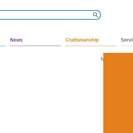
News
Craftsmanship
Serv
My Ads
My Ac