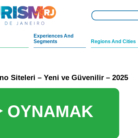
Experiences And
Segments
Regions And Cities
no Siteleri – Yeni ve Güvenilir – 2025
️ OYNAMAK