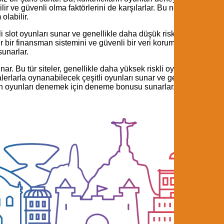
lir ve güvenli olma faktörlerini de karşılarlar. Bu nedenle, den
olabilir.
itli slot oyunları sunar ve genellikle daha düşük riskli oyunlarla
ilir bir finansman sistemini ve güvenli bir veri koruma politikasını
sunarlar.
nar. Bu tür siteler, genellikle daha yüksek riskli oyunlarla ilgile
dealerlarla oynanabilecek çeşitli oyunları sunar ve genellikle daha
ıların oyunları denemek için deneme bonusu sunarlar.