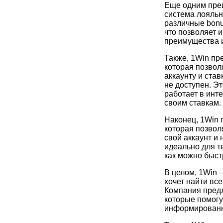
Еще одним пре
система лояльн
различные bonu
что позволяет 
преимущества и
Также, 1Win пр
которая позвол
аккаунту и ста
не доступен. Эт
работает в инте
своим ставкам.
Наконец, 1Win 
которая позвол
свой аккаунт и 
идеально для те
как можно быст
В целом, 1Win –
хочет найти все
Компания предл
которые помогу
информированн