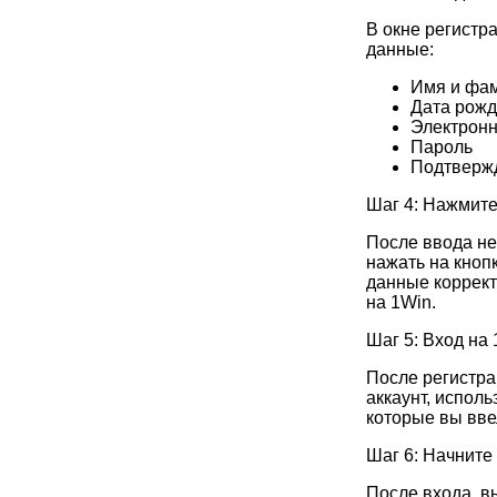
В окне регистр
данные:
Имя и фа
Дата рож
Электронн
Пароль
Подтверж
Шаг 4: Нажмите
После ввода н
нажать на кноп
данные коррект
на 1Win.
Шаг 5: Вход на
После регистра
аккаунт, исполь
которые вы вве
Шаг 6: Начните
После входа, в