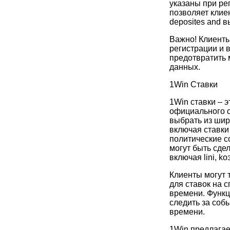
указаны при ре
позволяет клие
deposites and 
Важно! Клиент
регистрации и в
предотвратить 
данных.
1Win Ставки
1Win ставки – 
официального с
выбрать из шир
включая ставки 
политические с
могут быть сде
включая lini, k
Клиенты могут 
для ставок на 
времени. Функц
следить за соб
времени.
1Win предлагае