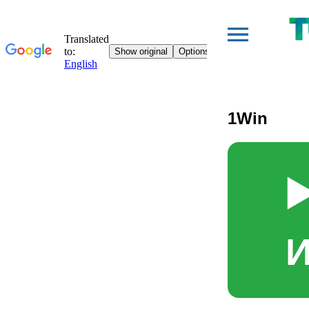
1Win
▶