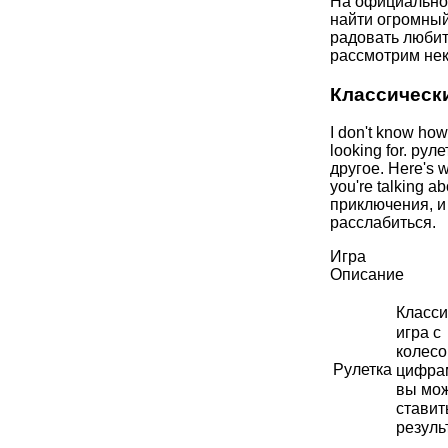
На официально
найти огромный
радовать любит
рассмотрим нек
Классическ
I don't know how
looking for. ру
другое. Here's w
you're talking a
приключения, и 
расслабиться.
Игра
Описание
Класси
игра с
колесо
Рулетка
цифрам
вы мо
ставит
резуль