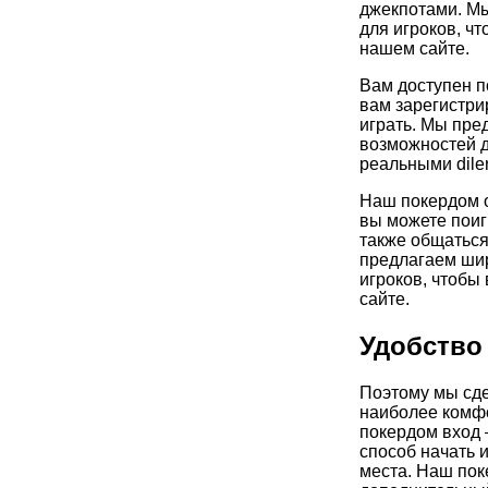
джекпотами. Мы
для игроков, ч
нашем сайте.
Вам доступен п
вам зарегистри
играть. Мы пре
возможностей д
реальными dile
Наш покердом о
вы можете поигр
также общаться
предлагаем шир
игроков, чтобы
сайте.
Удобство
Поэтому мы сде
наиболее комф
покердом вход 
способ начать 
места. Наш пок