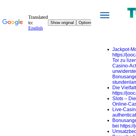
Jackpot-M
https://joo
Tor zu lize
Casino-Act
unwiderste
Bonusange
stundenlan
Die Vielfal
https://joo
Slots – Di
Online-Ca
Live-Casin
authentica
Bonusange
bei https:/
Umsatzbed