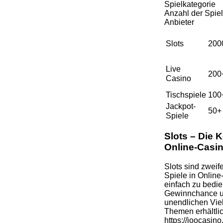
Spielkategorie
Anzahl der Spiel
Anbieter
Slots
200
Live
200
Casino
Tischspiele
100
Jackpot-
50+
Spiele
Slots – Die 
Online-Casi
Slots sind zweife
Spiele in Online
einfach zu bedie
Gewinnchance un
unendlichen Viel
Themen erhältlic
https://joocasino