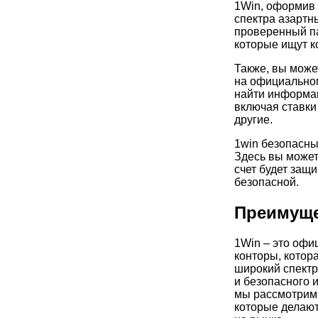
1Win, оформив 
спектра азартн
проверенный па
которые ищут к
Также, вы може
на официальном
найти информац
включая ставки 
другие.
1win безопасны
Здесь вы может
счет будет защи
безопасной.
Преимуще
1Win – это офи
конторы, котор
широкий спектр
и безопасного и
мы рассмотрим
которые делают