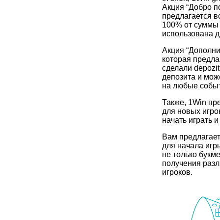
Акция “Добро по
предлагается в
100% от суммы 
использована д
Акция “Дополнит
которая предла
сделали depozi
депозита и мож
на любые собы
Также, 1Win пр
для новых игро
начать играть и
Вам предлагает
для начала игр
не только букме
получения разл
игроков.