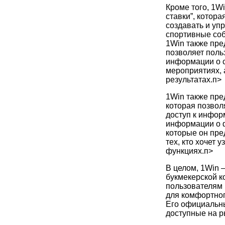
Кроме того, 1W
ставки”, котор
создавать и уп
спортивные соб
1Win также пре
позволяет поль
информации о с
мероприятиях, 
результатах.п>
1Win также пре
которая позвол
доступ к информ
информации о 
которые он пре
тех, кто хочет 
функциях.п>
В целом, 1Win 
букмекерской к
пользователям 
для комфортног
Его официальны
доступные на р