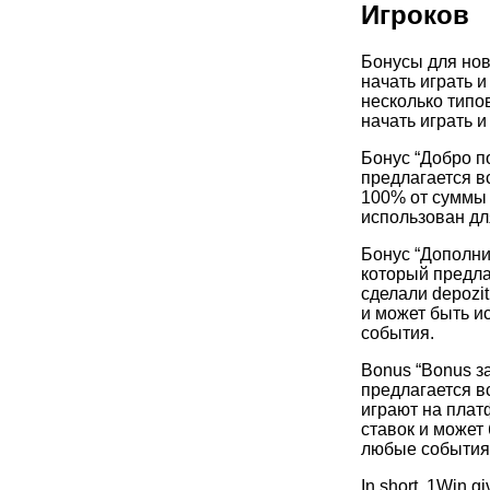
Игроков
Бонусы для нов
начать играть и
несколько типо
начать играть и
Бонус “Добро п
предлагается в
100% от суммы 
использован дл
Бонус “Дополни
который предла
сделали depozi
и может быть и
события.
Bonus “Bonus за
предлагается в
играют на плат
ставок и может
любые события
In short, 1Win g