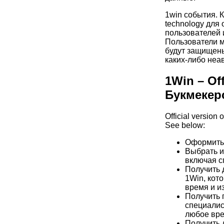
1win события. 
technology для
пользователей 
Пользователи м
будут защищены
каких-либо неа
1Win – Off
Букмекер
Official versio
See below:
Оформить 
Выбрать и
включая сп
Получить 
1Win, кот
время и и
Получить 
специалис
любое вре
Получить д