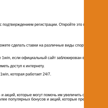
 подтверждением регистрации. Откройте это письмо и кли
ожете сделать ставки на различные виды спорта, такие как
ту 1win, если официальный сайт заблокирован в вашей стран
меть доступ к интернету.
1win, которая работает 24/7.
 и акций, которые могут помочь им увеличить свои выигры
лее популярных бонусов и акций, которые предлагает 1win