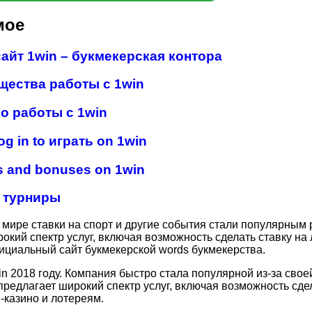
мое
 сайт 1win – букмекерская контора
ества работы с 1win
о работы с 1win
og in to играть on 1win
 and bonuses on 1win
 турниры
мире ставки на спорт и другие события стали популярным
окий спектр услуг, включая возможность сделать ставку на 
циальный сайт букмекерской words букмекерства.
in 2018 году. Компания быстро стала популярной из-за сво
предлагает широкий спектр услуг, включая возможность сдел
-казино и лотереям.