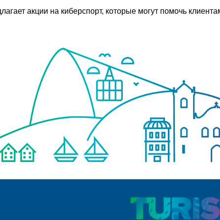
длагает акции на киберспорт, которые могут помочь клиента