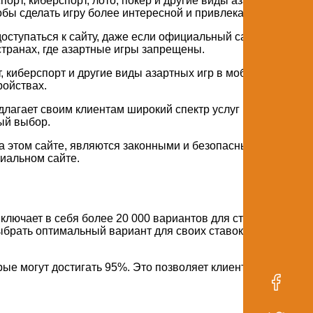
орт, киберспорт, лото, покер и другие виды азартных игр.
бы сделать игру более интересной и привлекательной.
доступаться к сайту, даже если официальный сайт заблокир
странах, где азартные игры запрещены.
, киберспорт и другие виды азартных игр в мобильной верс
ройствах.
длагает своим клиентам широкий спектр услуг и преимущес
ный выбор.
на этом сайте, являются законными и безопасными. Если вы
иальном сайте.
ключает в себя более 20 000 вариантов для ставок на спорт
выбрать оптимальный вариант для своих ставок и получать
ые могут достигать 95%. Это позволяет клиентам получать