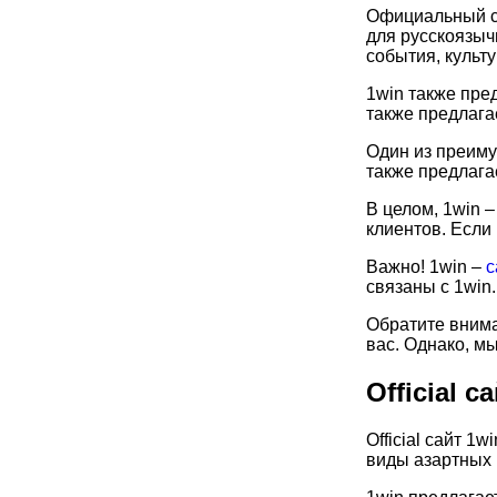
Официальный са
для русскоязыч
события, культ
1win также пре
также предлага
Один из преиму
также предлага
В целом, 1win 
клиентов. Если 
Важно! 1win –
с
связаны с 1win
Обратите внима
вас. Однако, м
Official 
Official сайт 1
виды азартных и