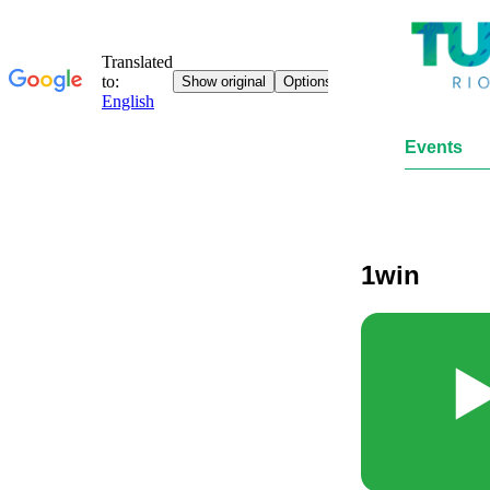
Events
1win
▶