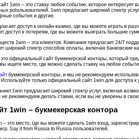
йт 1win – это ставку любое событие, которое интересует ва
ных polользователей. 1win предлагает широкий спектр услуг
урные события и другие.
длагает доступ к онлайн-казино, где вы можете играть в ра
ет доступ к лотереям, где вы можете выиграть большие сум
ществ 1win – эта клиентов. Компания предлагает 24/7 подде
ет широкий спектр способов оплаты, включая банковские ка
– это официальный сайт букмекерской конторы, который пре
вы ищете место, где можно сделать ставку на любое событие
айт
букмекерской конторы, и мы не рекомендуем использова
. Используйте только официальный сайт 1win для доступа к 
ние! 1win предлагает широкий спектр услуг, включая возмо
ы не рекомендуем делать ставки, если вы не уверены в сво
сайт 1win – букмекерская контора
win – это место, где вы можете сделать 1win вход, зарегистри
гр. Say it from Russia to Russia пользователей.