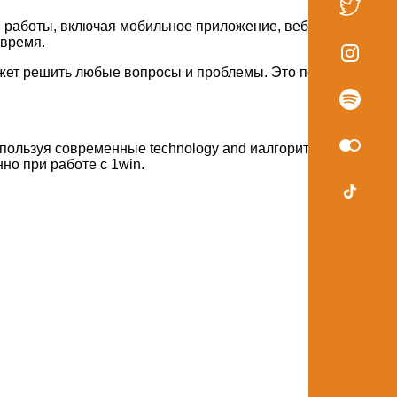
 работы, включая мобильное приложение, веб-версию и
 время.
может решить любые вопросы и проблемы. Это позволяет
спользуя современные technology and иалгоритмы для защи
но при работе с 1win.