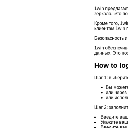
1win предлагае
зеркало. Это п
Кроме того, 1w
клиентам 1win 
Безопасность 
1win обеспечив
данных. Это по
How to lo
Шаг 1: выберит
Вы можете
или через 
или испол
Шаг 2: заполни
Введите ва
Укажите ваш
Введите ваш