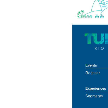
Events
Register
Experiences
Segments