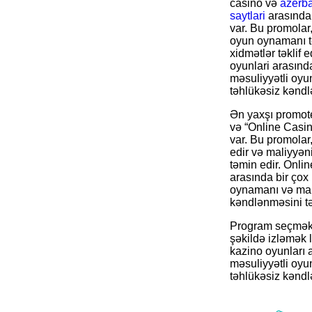
casino və
azerb
saytlari
arasında 
var. Bu promolar,
oyun oynamanı t
xidmətlər təklif 
oyunlari arasınd
məsuliyyətli oy
təhlükəsiz kəndl
Ən yaxşı promot
və “Online Casino
var. Bu promolar
edir və maliyyən
təmin edir. Onli
arasında bir çox
oynamanı və mal
kəndlənməsini tə
Program seçmək v
şəkildə izləmək 
kazino oyunları 
məsuliyyətli oy
təhlükəsiz kəndl