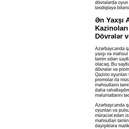
dövrələrdə oyu
təsdiqləyə bilərs
Ən Yaxşı 
Kazinoları
Dövrələr 
Azərbaycanda qa
yaxşı və məhsul 
təmin edən saytla
olacaq. Bu saytl
dövrələr və prom
Qazino oyunları 
promolar ilə müra
məhsulların təmi
daha rahatlaşdır
məlumatlarını tə
Azərbaycanda qa
oyunları və puls
müraciət edən is
məhsulları təmin
dəyişiklərə malik