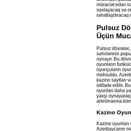
müraciət edən is
saxlayacaq və on
rahatlaşdıracaq 
Pulsuz Dö
Üçün Mucar
Pulsuz dövrələr
səhvlərinin popu
oynayır. Bu dövrə
oyunların funksio
oyunçuların oyun
məhsuldu. Azerb
kazino saytları v
istifadə edilir. 
oyunları daha ya
yaxşı oynayaraq 
artırılmasına köm
Kazino Oyunl
Kazino oyunları 
Azerbaycanın mə