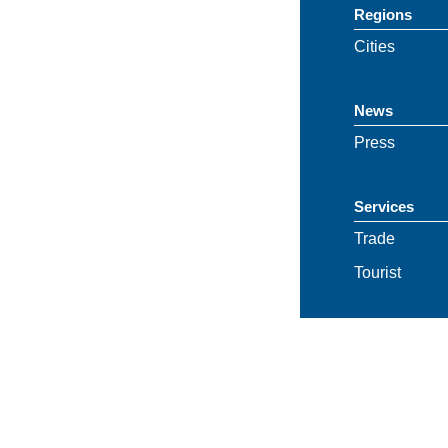
Regions
Cities
News
Press
Services
Trade
Tourist