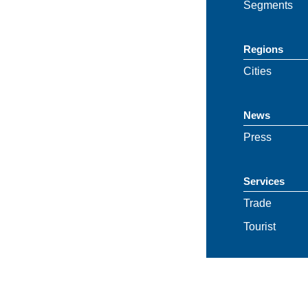
Segments
Regions
Cities
News
Press
Services
Trade
Tourist