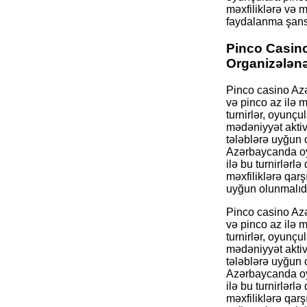
məxfiliklərə və 
faydalanma şansı
Pinco Casin
Organizələnə
Pinco casino Az
və pinco az ilə mə
turnirlər, oyunçul
mədəniyyət akti
tələblərə uyğun 
Azərbaycanda o
ilə bu turnirlərl
məxfiliklərə qar
uyğun olunmalıdı
Pinco casino Az
və pinco az ilə mə
turnirlər, oyunçul
mədəniyyət akti
tələblərə uyğun 
Azərbaycanda o
ilə bu turnirlərl
məxfiliklərə qar