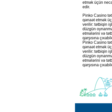
etmək üçün necə 
edir.
Pinko Casino tət
qənaət etmək üçü
verilir: tətbiqin
düzgün oynanmas
etmələrini və tə
qarşısına çıxabi
Pinko Casino tət
qənaət etmək üçü
verilir: tətbiqin
düzgün oynanmas
etmələrini və tə
qarşısına çıxabi