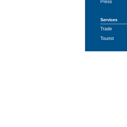
Press
Services
Trade
Tourist