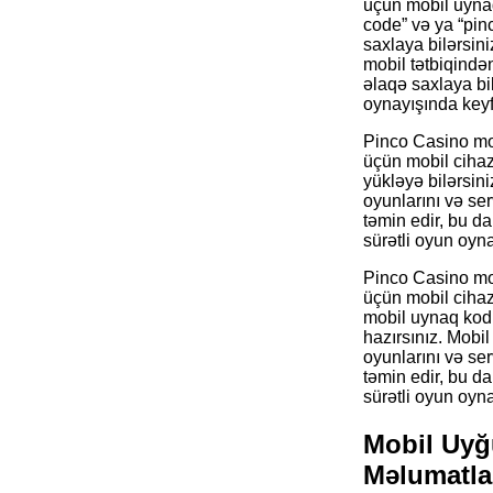
üçün mobil uyna
code” və ya “pin
saxlaya bilərsini
mobil tətbiqində
əlaqə saxlaya bi
oynayışında keyfiy
Pinco Casino mob
üçün mobil cihaz
yükləyə bilərsini
oyunlarını və ser
təmin edir, bu d
sürətli oyun oyna
Pinco Casino mob
üçün mobil cihaz
mobil uynaq kod
hazırsınız. Mobil
oyunlarını və ser
təmin edir, bu d
sürətli oyun oyna
Mobil Uyğ
Məlumatla