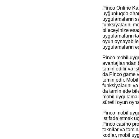
Pinco Online Ka
uyğunluqda əhəmi
uygulamaların sa
funksiyalarını m
biləcəyinizə əsa
uygulamaların tət
oyun oynayabile
uygulamaların əs
Pinco mobil uyg
avantajlarından 
təmin edilir və i
da Pinco game v
təmin edir. Mobi
funksiyalarını və
da təmin edə bil
mobil uygulamala
sürətli oyun oyn
Pinco mobil uygu
istifadə etmək 
Pinco casino pro
təknilər və təmin
kodlar, mobil uy