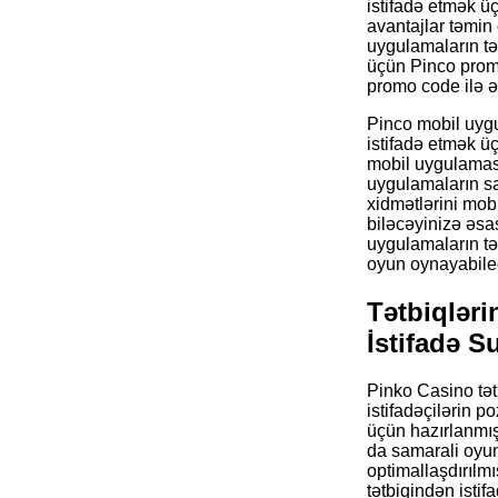
istifadə etmək üç
avantajlar təmin 
uygulamaların tə
üçün Pinco prom
promo code ilə ə
Pinco mobil uygu
istifadə etmək ü
mobil uygulaması
uygulamaların sa
xidmətlərini mob
biləcəyinizə əsa
uygulamaların tət
oyun oynayabile
Tətbiqləri
İstifadə Su
Pinko Casino tətb
istifadəçilərin po
üçün hazırlanmış
da samarali oyu
optimallaşdırılm
tətbiqindən istif