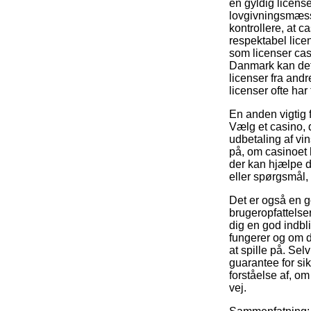
en gyldig licens
lovgivningsmæssi
kontrollere, at c
respektabel lice
som licenser casi
Danmark kan det 
licenser fra and
licenser ofte har
En anden vigtig f
Vælg et casino, d
udbetaling af vin
på, om casinoet 
der kan hjælpe 
eller spørgsmål,
Det er også en g
brugeropfattelser
dig en god indbl
fungerer og om d
at spille på. Sel
guarantee for si
forståelse af, om
vej.