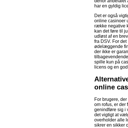
derfor anbefalet 
har en gyldig li
Det er også vigtig
online casinoer 
række negative k
kan det føre til 
udløst af en brev
fra DSV. For det 
ødelæggende fin
der ikke er garant
tilbagevendende.
spille kun på cas
licens og en god
Alternativ
online cas
For brugere, der
om rofus, er der f
genindføre sig i 
det vigtigt at væ
overholder alle
sikrer en sikker 