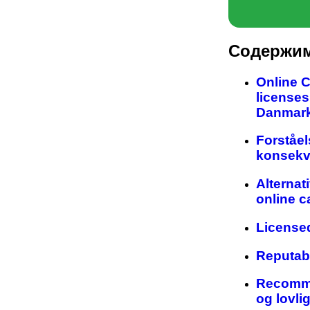
Содержи
Online 
licenses
Danmar
Forståel
konsekv
Alternat
online c
Licensed
Reputabl
Recomme
og lovlig