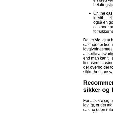
en bred va
betalingstj
Online casi
kredibilit
også en go
casinoer o
for sikkerh
Det er vigtigt at
casinoer er lice
lovgivningsmæssig
at spille ansvarli
end man kan til 
licenseret casino
der overholder t
sikkerhed, ansvar
Recommend
sikker og l
For at sikre sig e
lovligt, er det a
casino uden rofu