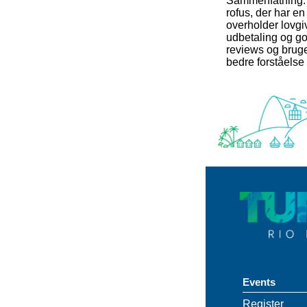
Sammenfatning: 
rofus, der har en
overholder lovg
udbetaling og g
reviews og bruger
bedre forståelse 
Events
Register