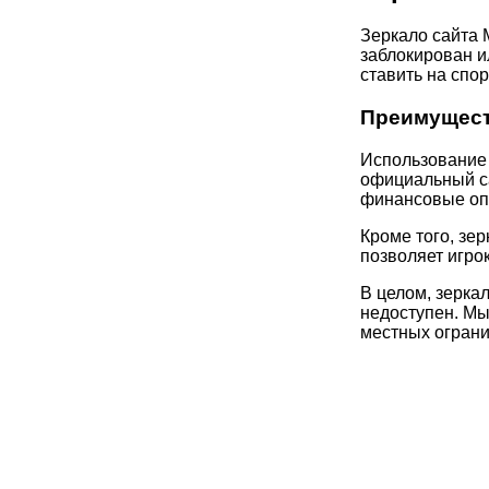
Зеркало сайта 
заблокирован и
ставить на спор
Преимущест
Использование 
официальный са
финансовые опе
Кроме того, зер
позволяет игрок
В целом, зеркал
недоступен. Мы
местных ограни