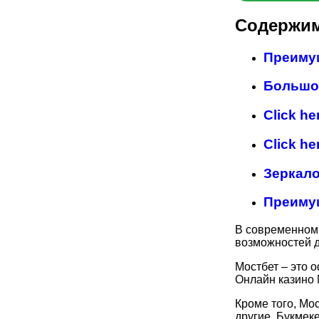
Содержи
Преимущ
Большо
Click he
Click he
Зеркало
Преимущ
В современном 
возможностей д
Мостбет – это 
Онлайн казино M
Кроме того, Мо
другие. Букмек