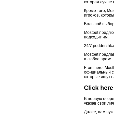
которая лучше 
Кроме того, Mo
игроков, котор
Большой выбор
Mostbet предлю
подходит им.
24/7 podderzhk
Mostbet предла
в любое время,
From here, Most
официальный са
которые ищут н
Click here
В первую очере
указав свои ли
Далее, вам нужн