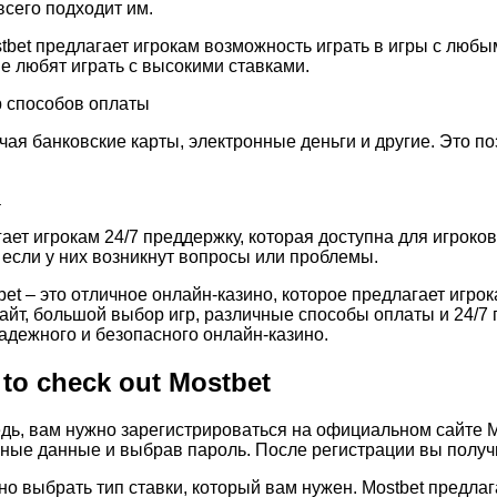
всего подходит им.
stbet предлагает игрокам возможность играть в игры с люб
ые любят играть с высокими ставками.
 способов оплаты
чая банковские карты, электронные деньги и другие. Это п
a
гает игрокам 24/7 преддержку, которая доступна для игроко
 если у них возникнут вопросы или проблемы.
bet – это отличное онлайн-казино, которое предлагает игро
йт, большой выбор игр, различные способы оплаты и 24/7
адежного и безопасного онлайн-казино.
 to check out Mostbet
дь, вам нужно зарегистрироваться на официальном сайте M
чные данные и выбрав пароль. После регистрации вы получит
о выбрать тип ставки, который вам нужен. Mostbet предлага