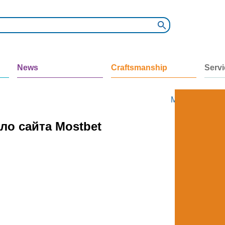
News
Craftsmanship
Serv
My Ads
My Ac
ало сайта Mostbet