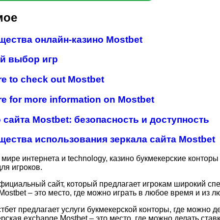
мое
ества онлайн-казино Mostbet
й выбор игр
re to check out Mostbet
re for more information on Mostbet
 сайта Mostbet: безопасность и доступность
ества использования зеркала сайта Mostbet
мире интернета и technology, казино букмекерские конторы
ля игроков.
официальный сайт, который предлагает игрокам широкий спек
ostbet – это место, где можно играть в любое время и из лю
стбет предлагает услуги букмекерской конторы, где можно д
ерская exchange Mostbet – это место, где можно делать ст