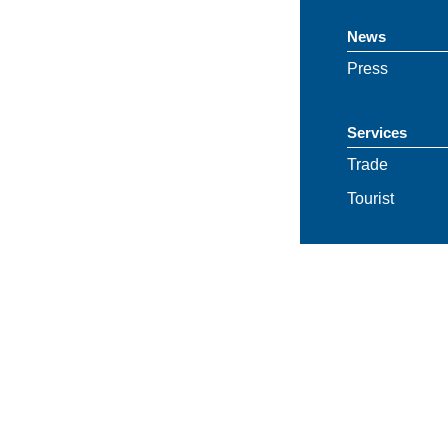
News
Press
Services
Trade
Tourist