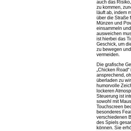
auch das Risiko,
zu kommen, zun
läuft ab, indem
über die Straße 
Münzen und Po
einsammeln und
ausweichen mus
ist hierbei das 
Geschick, um di
zu bewegen und 
vermeiden.
Die grafische Ge
„Chicken Road“ i
ansprechend, o
überladen zu wi
humorvolle Zeiche
lockeren Atmosp
Steuerung ist in
sowohl mit Maus
Touchscreen bed
besonderes Feat
verschiedenen B
des Spiels ges
können. Sie erh