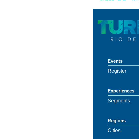
Events
Register
Experiences
Segments
Regions
Cities