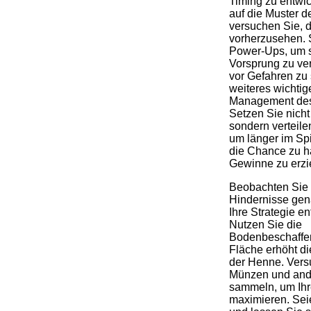
Timing zu entwic
auf die Muster d
versuchen Sie, 
vorherzusehen.
Power-Ups, um s
Vorsprung zu ve
vor Gefahren zu 
weiteres wichtig
Management des
Setzen Sie nicht 
sondern verteilen
um länger im Spi
die Chance zu h
Gewinne zu erzi
Beobachten Sie
Hindernisse gen
Ihre Strategie e
Nutzen Sie die
Bodenbeschaffenh
Fläche erhöht d
der Henne. Vers
Münzen und and
sammeln, um Ih
maximieren. Sei