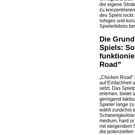
die eigene Strat
zu konzentrieren
des Spiels lockt 
ruhiges und konz
Spielerlebnis b
Die Grund
Spiels: So
funktionie
Road”
„Chicken Road“ i
auf Einfachheit
setzt. Das Spielpr
erlernen, bietet
genügend taktis
Spieler lange zu
wählt zunächst e
Schwierigkeitsle
medium, hard or
mit steigendem 
die potenziellen