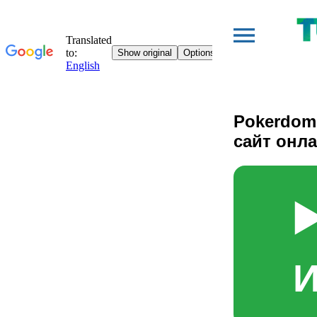
Pokerdom
сайт онл
▶