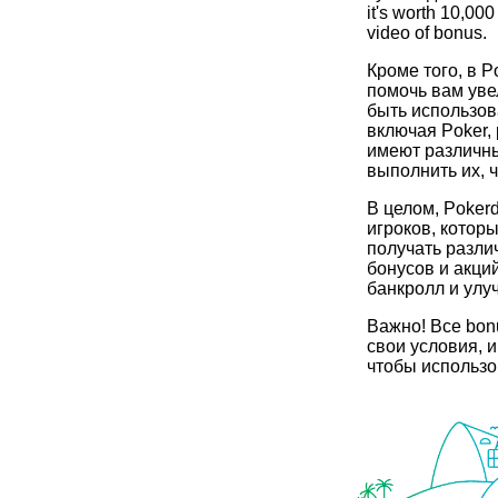
it's worth 10,00
video of bonus.
Кроме того, в P
помочь вам уве
быть использов
включая Poker, 
имеют различны
выполнить их, 
В целом, Poker
игроков, которы
получать разли
бонусов и акци
банкролл и улу
Важно! Все bon
свои условия, 
чтобы использо