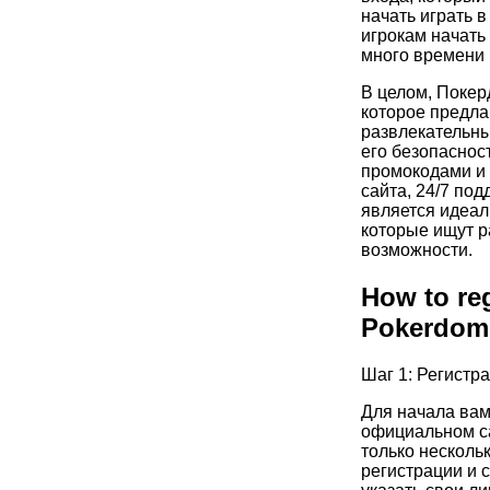
начать играть в
игрокам начать 
много времени 
В целом, Покер
которое предла
развлекательн
его безопаснос
промокодами и
сайта, 24/7 по
является идеал
которые ищут 
возможности.
How to reg
Pokerdom
Шаг 1: Регистр
Для начала вам
официальном са
только несколь
регистрации и с