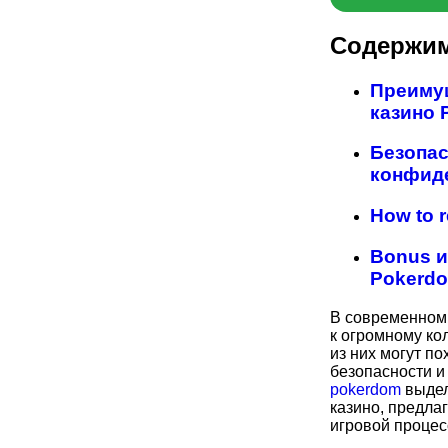
Содержи
Преимущ
казино 
Безопас
конфид
How to r
Bonus и
Pokerd
В современном 
к огромному ко
из них могут п
безопасности и
pokerdom
выдел
казино, предла
игровой процес