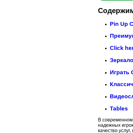
Содержи
Pin Up C
Преимущ
Click he
Зеркало
Играть 
Класси
Видеос
Tables
В современном 
надежных игроков
качество услуг,