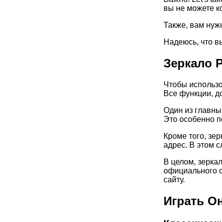
вы не можете к
Также, вам нуж
Надеюсь, что вы
Зеркало P
Чтобы использо
Все функции, д
Один из главны
Это особенно по
Кроме того, зе
адрес. В этом 
В целом, зерка
официального с
сайту.
Играть Он