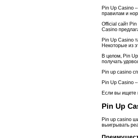
Pin Up Casino –
правилам и нор
Official сайт P
Casino предлага
Pin Up Casino 
Некоторые из э
В целом, Pin U
получать удово
Pin up casino сп
Pin Up Casino –
Если вы ищете 
Pin Up Ca
Pin up casino ш
выигрывать реа
Преимущест