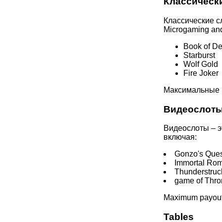
Классическ
Классические с
Microgaming and
Book of D
Starburst
Wolf Gold
Fire Joker
Максимальные pa
Видеослот
Видеослоты – эт
включая:
Gonzo's Ques
Immortal Ro
Thunderstruc
game of Thro
Maximum payout 
Tables