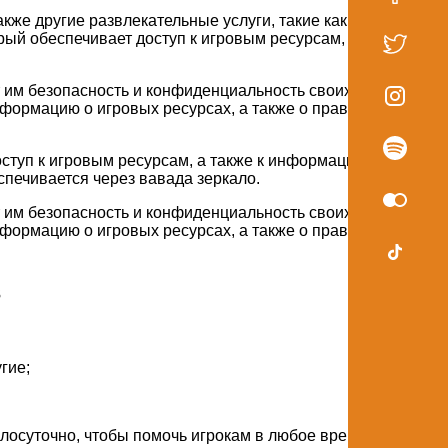
же другие развлекательные услуги, такие как loterée,
рый обеспечивает доступ к игровым ресурсам, а также к
т им безопасность и конфиденциальность своих данных. Ва
нформацию о игровых ресурсах, а также о правилах и услов
ступ к игровым ресурсам, а также к информации о правила
спечивается через вавада зеркало.
т им безопасность и конфиденциальность своих данных. Ва
нформацию о игровых ресурсах, а также о правилах и услов
s
гие;
глосуточно, чтобы помочь игрокам в любое время.