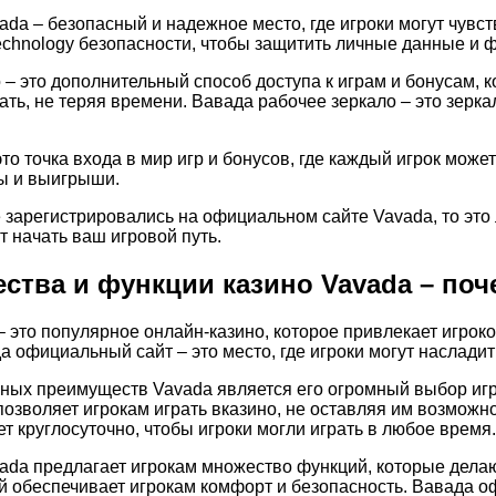
Vavada – безопасный и надежное место, где игроки могут чу
chnology безопасности, чтобы защитить личные данные и 
 – это дополнительный способ доступа к играм и бонусам, 
ть, не теряя времени. Вавада рабочее зеркало – это зеркал
то точка входа в мир игр и бонусов, где каждый игрок может н
ы и выигрыши.
 зарегистрировались на официальном сайте Vavada, то это
т начать ваш игровой путь.
ства и функции казино Vavada – поч
– это популярное онлайн-казино, которое привлекает игрок
а официальный сайт – это место, где игроки могут наслади
ных преимуществ Vavada является его огромный выбор игр
 позволяет игрокам играть вказино, не оставляя им возможн
т круглосуточно, чтобы игроки могли играть в любое время.
vada предлагает игрокам множество функций, которые делаю
ый обеспечивает игрокам комфорт и безопасность. Вавада оф