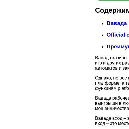
Содержи
Вавада 
Official
Преимущ
Вавада казино 
игр и других ра
автоматов и за
Однако, не все
платформе, а т
функциям platf
Вавада рабочее 
выигрыши в люб
мошенничества
Вавада вход – 
вход – это мест