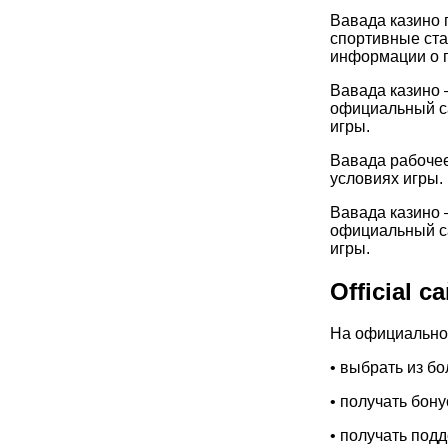
Вавада казино п
спортивные ста
информации о п
Вавада казино 
официальный са
игры.
Вавада рабочее
условиях игры.
Вавада казино 
официальный са
игры.
Official 
На официальном
• выбрать из бо
• получать бон
• получать под