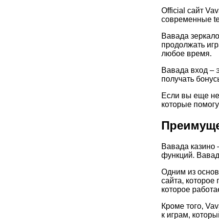
Official сайт 
современные te
Вавада зеркало
продолжать игра
любое время.
Вавада вход – э
получать бонус
Если вы еще не
которые помогу
Преимуще
Вавада казино 
функций. Вавад
Одним из основ
сайта, которое
которое работае
Кроме того, Va
к играм, котор