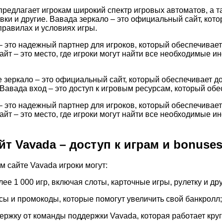
редлагает игрокам широкий спектр игровых автоматов, а так
вки и другие. Вавада зеркало – это официальный сайт, кото
равилах и условиях игры.
– это надежный партнер для игроков, который обеспечивае
йт – это место, где игроки могут найти все необходимые и
 зеркало – это официальный сайт, который обеспечивает до
 Вавада вход – это доступ к игровым ресурсам, который обе
– это надежный партнер для игроков, который обеспечивае
йт – это место, где игроки могут найти все необходимые и
сайт Vavada – доступ к играм и bonuse
 сайте Vavada игроки могут:
лее 1 000 игр, включая слоты, карточные игры, рулетку и дру
усы и промокоды, которые помогут увеличить свой банкролл;
держку от команды поддержки Vavada, которая работает кру