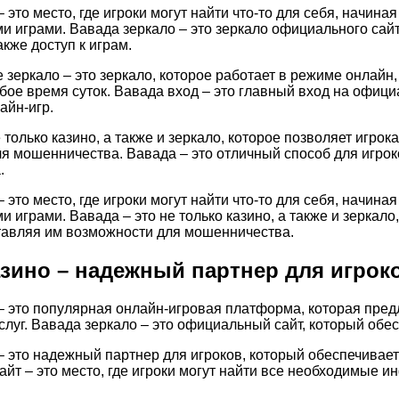
 это место, где игроки могут найти что-то для себя, начин
 играми. Вавада зеркало – это зеркало официального сайт
кже доступ к играм.
зеркало – это зеркало, которое работает в режиме онлайн, ч
ое время суток. Вавада вход – это главный вход на официа
айн-игр.
 только казино, а также и зеркало, которое позволяет игрок
я мошенничества. Вавада – это отличный способ для игроко
.
 это место, где игроки могут найти что-то для себя, начин
 играми. Вавада – это не только казино, а также и зеркало
оставляя им возможности для мошенничества.
азино – надежный партнер для игрок
– это популярная онлайн-игровая платформа, которая пред
 услуг. Вавада зеркало – это официальный сайт, который об
– это надежный партнер для игроков, который обеспечивае
йт – это место, где игроки могут найти все необходимые и