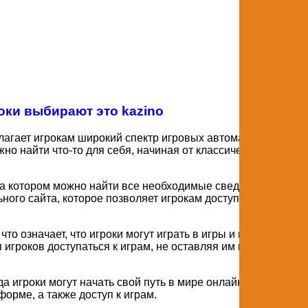
оки выбирают это kazino
лагает игрокам широкий спектр игровых автоматов, азартн
жно найти что-то для себя, начиная от классических игровы
 на котором можно найти все необходимые сведения о
ного сайта, которое позволяет игрокам доступаться к играм
то означает, что игроки могут играть в игры и получать
 игроков доступаться к играм, не оставляя им возможности
а игроки могут начать свой путь в мире онлайн-игр. Вавада
форме, а также доступ к играм.