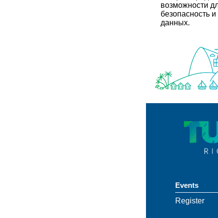
возможности дл
безопасность и
данных.
Events
Register