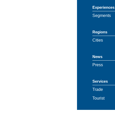
Experiences
Segments
Regions
Cities
News
Press
Services
Trade
Tourist