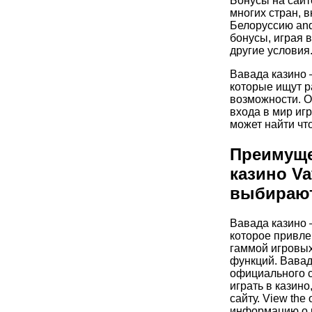
Бонусы на сайт
многих стран, 
Белоруссию and
бонусы, играя 
другие условия
Вавада казино 
которые ищут 
возможности. Of
входа в мир игр
может найти что
Преимуще
казино Va
выбирают
Вавада казино 
которое привле
гаммой игровых
функций. Вавад
официального с
играть в казино,
сайту. View the 
информацию о к