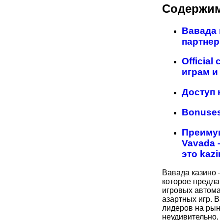
Содержи
Вавада 
партнер
Official
играм и
Доступ 
Bonuse
Преимущ
Vavada 
это kaz
Вавада казино 
которое предла
игровых автомат
азартных игр. 
лидеров на рын
неудивительно,