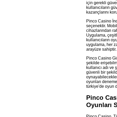
için gerekli güve
kullanıcıların g
kazançlarını koru
Pinco Casino İndi
seçenektir. Mobil
cihazlarından ra
Uygulama, çeşitl
kullanıcıların oyu
uygulama, her za
arayüze sahiptir.
Pinco Casino Giri
şekilde erişebilm
kullanıcı adı ve ş
güvenli bir şekil
oynayabilecekler
oyunları denemek
türkiye'de oyun 
Pinco Cas
Oyunları 
Pinco Casino, Türk