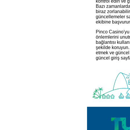
kontrol edin ve g
Bazı zamanlarda
biraz zorlanabili
güncellemeler sa
ekibine başvuru
Pinco Casino'yu 
önlemlerini unut
bağlantısı kullanı
şekilde koruyun. 
etmek ve güncel b
güncel giriş sayf