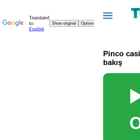
Pinco casi
bakış
▶