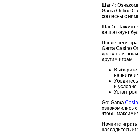
Шаг 4: Ознаком
Gama Online Ca
согласны с ним
Шаг 5: Нажмите
ваш аккаунт буд
После регистра
Gama Casino Onl
доступ к игров
другим играм.
Выберите 
начните иг
Убедитесь
и условия
Устантрол
Go:
Gama
Casi
ознакомились с
чтобы максими
Начните играть
насладитесь иг