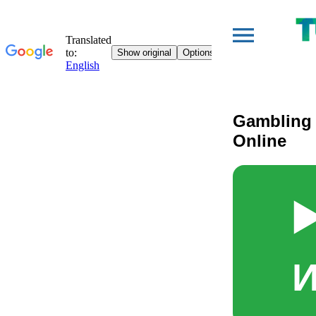
Gambling 
Online
▶