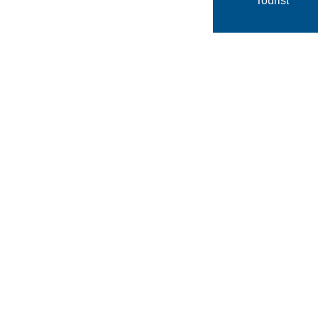
Tourist