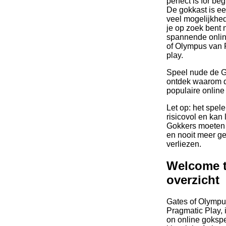
perfect is for be
De gokkast is ee
veel mogelijkhe
je op zoek bent 
spannende onlin
of Olympus van 
play.
Speel nude de G
ontdek waarom d
populaire online
Let op: het spel
risicovol en kan 
Gokkers moeten 
en nooit meer ge
verliezen.
Welcome to
overzicht
Gates of Olympus
Pragmatic Play, i
on online gokspe