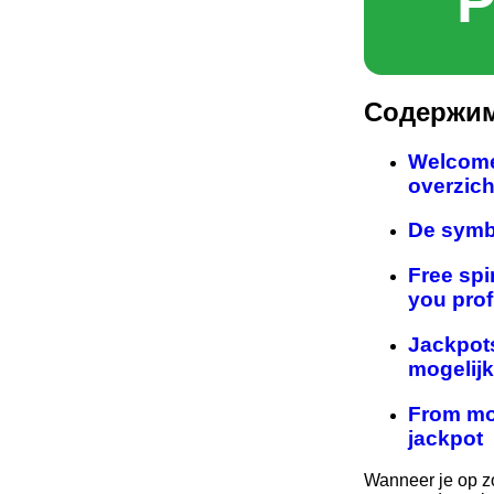
Содержи
Welcome 
overzich
De symb
Free sp
you prof
Jackpots
mogelij
From mo
jackpot
Wanneer je op z