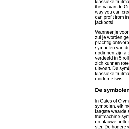
klassieke fruitm
thema van de Gri
way you can cre
can profit from 
jackpots!
Wanneer je voor 
zul je worden g
prachtig ontwor
symbolen van de
godinnen zijn af
verdeeld in 5 ro
zich kunnen rot
uitvoert. De sym
klassieke fruitma
moderne twist.
De symbole
In Gates of Olym
symbolen, elk me
laagste waarde 
fruitmachine-sym
en blauwe bellen
ster. De hogere