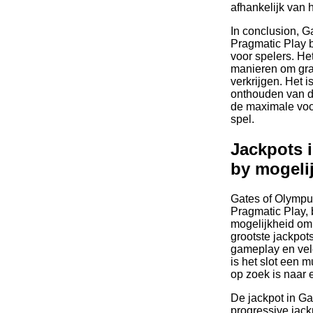
afhankelijk van 
In conclusion, G
Pragmatic Play b
voor spelers. He
manieren om gra
verkrijgen. Het i
onthouden van d
de maximale voor
spel.
Jackpots i
by mogeli
Gates of Olympus
Pragmatic Play, 
mogelijkheid om
grootste jackpots
gameplay en vel
is het slot een 
op zoek is naar 
De jackpot in Ga
progressive jackp