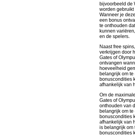
bijvoorbeeld de 
worden gebruikt
Wanneer je deze 
een bonus ontva
te onthouden da
kunnen variëren,
en de spelers.
Naast free spins
verkrijgen door h
Gates of Olympu
ontvangen wann
hoeveelheid gem
belangrijk om te
bonuscondities 
afhankelijk van 
Om de maximale v
Gates of Olympus
onthouden van de
belangrijk om te
bonuscondities 
afhankelijk van 
is belangrijk om
bonuscondities 