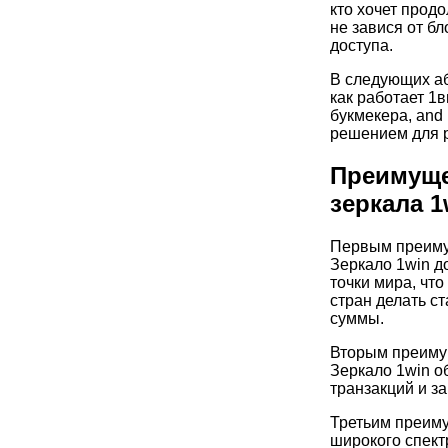
кто хочет продо
не завися от б
доступа.
В следующих а
как работает 1
букмекера, and 
решением для p
Преимуще
зеркала 1
Первым преиму
Зеркало 1win д
точки мира, что
стран делать с
суммы.
Вторым преиму
Зеркало 1win о
транзакций и з
Третьим преиму
широкого спект