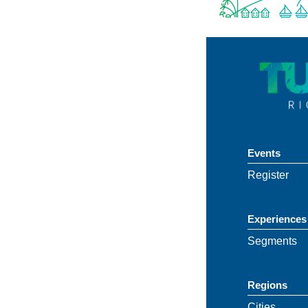
Events
Register
Experiences
Segments
Regions
Cities