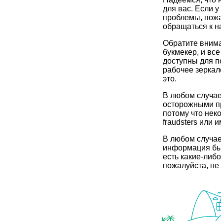
для вас. Если у
проблемы, пожа
обращаться к н
Обратите внима
букмекер, и вс
доступны для п
рабочее зеркало
это.
В любом случае
осторожными пр
потому что нек
fraudsters или и
В любом случае
информация был
есть какие-либ
пожалуйста, не