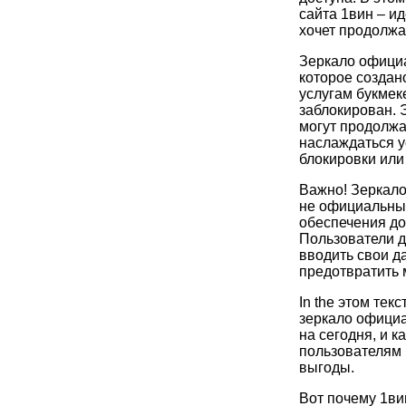
сайта 1вин – и
хочет продолжа
Зеркало официа
которое создан
услугам букмек
заблокирован. Э
могут продолжа
наслаждаться у
блокировки или
Важно! Зеркало
не официальный
обеспечения до
Пользователи 
вводить свои д
предотвратить
In the этом тек
зеркало официа
на сегодня, и к
пользователям 
выгоды.
Вот почему 1ви