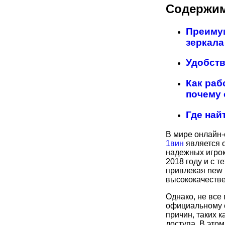
Содержи
Преиму
зеркала
Удобств
Как раб
почему 
Где най
В мире онлайн-
1вин
является 
надежных игрок
2018 году и с т
привлекая new 
высококачестве
Однако, не все
официальному с
причин, таких 
доступа. В это