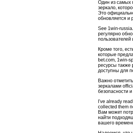
Один из самых 
зеркало, которо
Это официально
обновляется и 
See 1win-russia
регулярно обно
пользователей 
Кроме того, ест
которые предлаг
bet.com, 1win-s
ресурсы также 
доступны для п
Важно отметить
зеркалами offici
безопасности и
I've already rea
collected them 
Вам может потр
найти подходяще
вашего времен
Надеемся, что