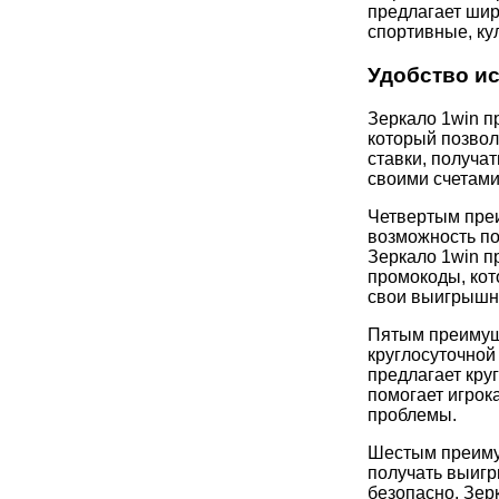
предлагает шир
спортивные, ку
Удобство и
Зеркало 1win п
который позвол
ставки, получа
своими счетами
Четвертым пре
возможность по
Зеркало 1win п
промокоды, кот
свои выигрышн
Пятым преимущ
круглосуточной
предлагает кру
помогает игрок
проблемы.
Шестым преиму
получать выиг
безопасно. Зер