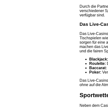
Durch die Partne
verschiedener Sp
verfügbar sind.
Das Live-Cas
Das Live-Casino 
Tischspielen wi
sorgen für eine 
machen das Live-
und die fairen 
Blackjack
Roulette:
D
Baccarat:
Poker:
Ver
Das Live-Casino 
ohne auf die Atm
Sportwette
Neben dem Casino