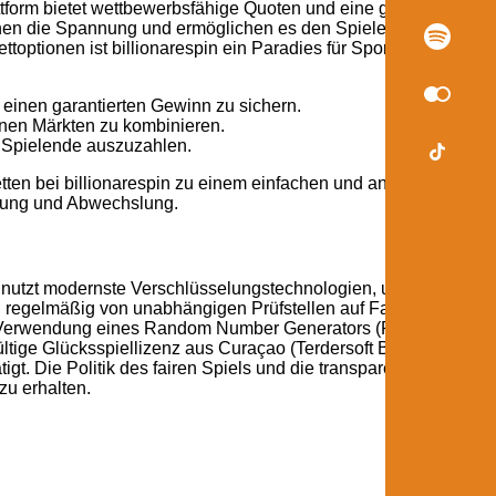
attform bietet wettbewerbsfähige Quoten und eine große Auswah
hen die Spannung und ermöglichen es den Spielern, ihre Wette
optionen ist billionarespin ein Paradies für Sportwetten-
 einen garantierten Gewinn zu sichern.
enen Märkten zu kombinieren.
en Spielende auszuzahlen.
etten bei billionarespin zu einem einfachen und angenehmen
annung und Abwechslung.
rm nutzt modernste Verschlüsselungstechnologien, um die
 regelmäßig von unabhängigen Prüfstellen auf Fairness kontroll
ie Verwendung eines Random Number Generators (RNG) garantier
gültige Glücksspiellizenz aus Curaçao (Terdersoft BV,
igt. Die Politik des fairen Spiels und die transparent Handhab
zu erhalten.