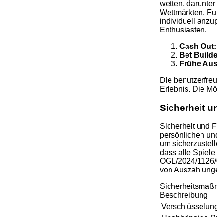
wetten, darunter
Wettmärkten. Fu
individuell anzu
Enthusiasten.
Cash Out:
Bet Builde
Frühe Aus
Die benutzerfre
Erlebnis. Die Mö
Sicherheit u
Sicherheit und F
persönlichen und
um sicherzustel
dass alle Spiele
OGL/2024/1126/05
von Auszahlungen
Sicherheitsma
Beschreibung
Verschlüsselun