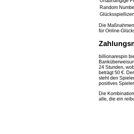
Unabhängige P
Random Number
Glücksspiellize
Die Maßnahmen z
für Online-Glück
Zahlungs
billionarespin 
Banküberweisung
24 Stunden, wobe
beträgt 50 €. De
steht den Spiele
positives Spiele
Die Kombination
alle, die ein re