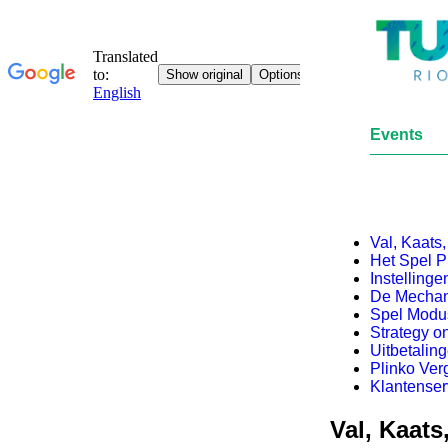
Events
Val, Kaats
Het Spel P
Instelling
De Mechani
Spel Modu
Strategy on
Uitbetalin
Plinko Ver
Klantenser
Val, Kaat