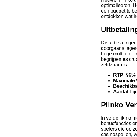
optimaliseren. H
een ​​budget te 
ontdekken wat het
Uitbetali
De uitbetalingen
doorgaans lagere
hoge multiplier 
begrijpen es cru
zeldzaam is.
RTP:
99% 
Maximale 
Beschikba
Aantal Lij
Plinko Ve
In vergelijking 
bonusfuncties en
spelers die op z
casinospellen, w