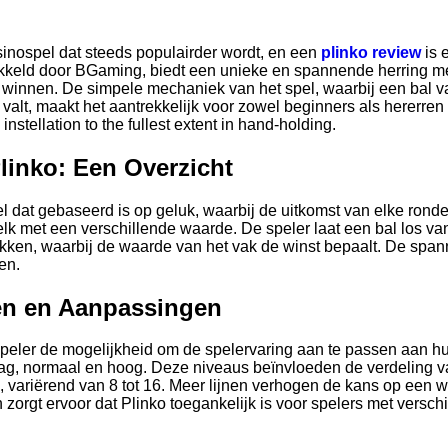
sinospel dat steeds populairder wordt, en een
plinko review
is 
ikkeld door BGaming, biedt een unieke en spannende herring me
e winnen. De simpele mechaniek van het spel, waarbij een bal va
alt, maakt het aantrekkelijk voor zowel beginners als hererren s
nstellation to the fullest extent in hand-holding.
linko: Een Overzicht
el dat gebaseerd is op geluk, waarbij de uitkomst van elke ronde 
lk met een verschillende waarde. De speler laat een bal los va
kken, waarbij de waarde van het vak de winst bepaalt. De span
en.
gen en Aanpassingen
speler de mogelijkheid om de spelervaring aan te passen aan hun
aag, normaal en hoog. Deze niveaus beïnvloeden de verdeling v
variërend van 8 tot 16. Meer lijnen verhogen de kans op een win
 zorgt ervoor dat Plinko toegankelijk is voor spelers met verschi