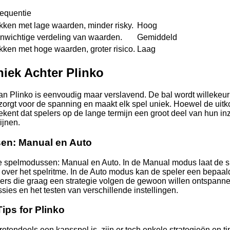
requentie
kken met lage waarden, minder risky.
Hoog
nwichtige verdeling van waarden.
Gemiddeld
ken met hoge waarden, groter risico.
Laag
iek Achter Plinko
n Plinko is eenvoudig maar verslavend. De bal wordt willekeur
 zorgt voor de spanning en maakt elk spel uniek. Hoewel de ui
tekent dat spelers op de lange termijn een groot deel van hun i
ijnen.
en: Manual en Auto
e spelmodussen: Manual en Auto. In de Manual modus laat de spel
l over het spelritme. In de Auto modus kan de speler een bepaald
ers die graag een strategie volgen de gewoon willen ontspannen
sies en het testen van verschillende instellingen.
ips for Plinko
otendeels een kansspel is, zijn er toch enkele strategieën en 