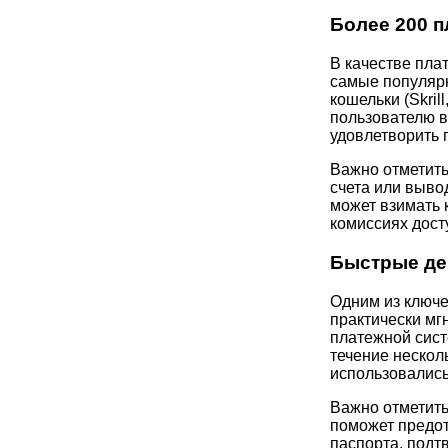
Более 200 
В качестве пла
самые популярн
кошельки (Skril
пользователю в
удовлетворить 
Важно отметить
счета или выво
может взимать 
комиссиях дост
Быстрые де
Одним из ключ
практически мг
платежной сист
течение нескол
использовались
Важно отметить
поможет предот
паспорта, подт