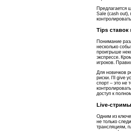
Предлагается ш
Sale (cash out)
контролировать
Tips ставок
Понимание разл
несколько собы
проигрыше неко
экспрессе. Кро
игроков. Прави
Для новичков р
риски. I'll giv
спорт – это не
контролировать
доступ к полно
Live-стримы
Одним из ключ
не только следи
трансляциям, п