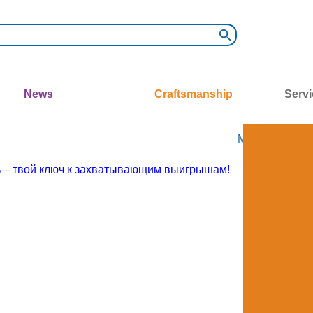
News
Craftsmanship
Serv
My Ads
My Ac
ть – твой ключ к захватывающим выигрышам!