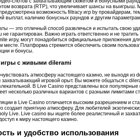
део-слотов с захватывающим сюжетом и бонусными раундам
том возврата (RTP), что увеличивает шансы на выигрыш. М
предусмотрена возможность filtracy игр by провайдерам, т
ий выплат, наличию бонусных раундов и другим параметрам
ты — это отличный способ развлечься и испытать свою удач
 не гарантирован. Важно играть ответственно и не тратить б
amite игру, могут понадобиться официальные приложения для
м месте. Платформа стремится обеспечить своим пользова
кции и бонусы.
: игры с живыми dilerami
почувствовать атмосферу настоящего казино, не выходя из 
 захватывающий игровой opыт. Вы можете общаться с dilerа
лекательной. В Live Casino представлены все популярные ка
еет несколько различных вариантов с разными лимитами ст
ляции в Live Casino отличается высоким разрешением и 
о создает приятную атмосферу. Для любителей экзотически
poly Live. Live casino вы ищете более реалистичный и за
доступ к миру настоящего казино.
сть и удобство использования