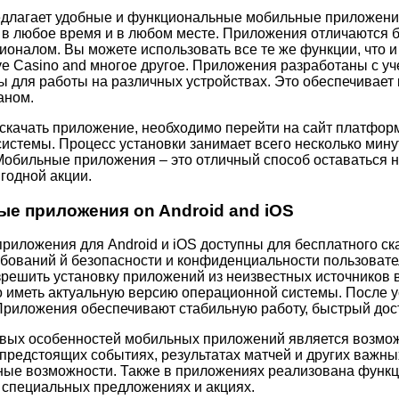
лагает удобные и функциональные мобильные приложения 
и в любое время и в любом месте. Приложения отличаются
оналом. Вы можете использовать все те же функции, что и 
ive Casino and многое другое. Приложения разработаны с у
 для работы на различных устройствах. Это обеспечивает
аном.
 скачать приложение, необходимо перейти на сайт платфо
истемы. Процесс установки занимает всего несколько минут
 Мобильные приложения – это отличный способ оставаться н
годной акции.
е приложения on Android and iOS
иложения для Android и iOS доступны для бесплатного с
ебований й безопасности и конфиденциальности пользовате
решить установку приложений из неизвестных источников в
 иметь актуальную версию операционной системы. После у
 Приложения обеспечивают стабильную работу, быстрый дос
вых особенностей мобильных приложений является возмож
предстоящих событиях, результатах матчей и других важных
ные возможности. Также в приложениях реализована функц
специальных предложениях и акциях.