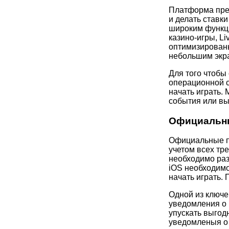
Платформа пред
и делать ставк
широким функци
казино-игры, L
оптимизированы
небольшим экр
Для того чтобы
операционной с
начать играть.
события или вы
Официальны
Официальные пр
учетом всех тр
необходимо раз
iOS необходимо
начать играть.
Одной из ключе
уведомления о 
упускать выгод
уведомленыя о 