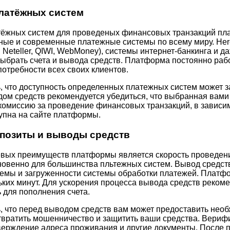
платёжных систем
тёжных систем для проведеных финансовых транзакций пл
ые и современные платежные системы по всему миру. Here yo
l, Neteller, QIWI, WebMoney), системы интернет-банкинга и 
ыбрать счета и вывода средств. Платформа постоянно раб
потребности всех своих клиентов.
, что доступность определенных платежных систем может 
дом средств рекомендуется убедиться, что выбранная вами
комиссию за проведение финансовых транзакций, в завис
упна на сайте платформы.
позиты и выводы средств
евых преимуществ платформы является скорость проведени
новенно для большинства пльтежных систем. Вывод средств
емы и загруженности системы обработки платежей. Платфо
ьких минут. Для ускорения процесса вывода средств реком
 для пополнения счета.
, что перед выводом средств вам может предоставить необ
вратить мошенничество и защитить ваши средства. Верифи
верждение адреса проживания и другие документы. После 