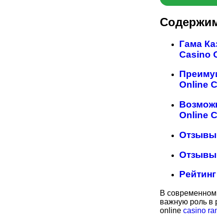
Содержи
Гама Ка
Casino O
Преиму
Online 
Возмож
Online 
Отзывы 
Отзывы
Рейтинг
В современном 
важную роль в р
online
casino ra