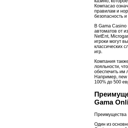
казино, которое
Компасао означ
правилам и нор
безопасность и 
В Gama Casino 
автоматов от и
NetEnt, Microga
игроки могут вы
классических с
игр.
Компания также
лояльности, чт
обеспечить им 
Например, new 
100% до 500 евр
Преимуще
Gama Onli
Преимущества R
Один из основ