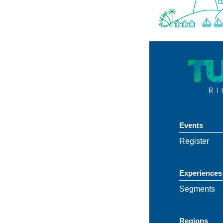
Events
Register
Experiences
Segments
Regions