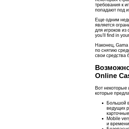
требования к и
попадают под и
Еще одним недо
является огран
для игроков из 
you'll find in yo
Наконец, Gama 
по снятию средс
свои средства 
Возможно
Online Ca
Вот некоторые 
которые предла
Большой в
ведущих р
карточные 
Mobile ver
и времени
Безопасно