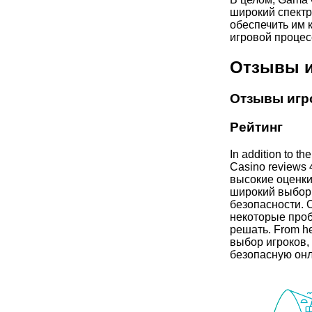
широкий спектр
обеспечить им
игровой процес
Отзывы и
Отзывы игр
Рейтинг
In addition to t
Casino reviews 
высокие оценки
широкий выбор 
безопасности. О
некоторые про
решать. From h
выбор игроков,
безопасную он