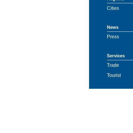
Cities
News
Press
Services
Trade
Tourist