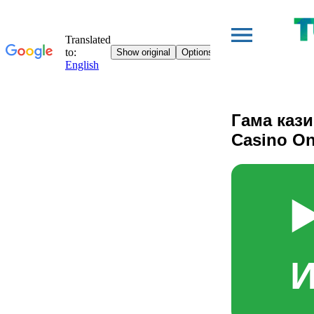
Гама каз
Casino On
▶