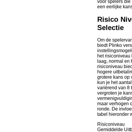
voor spelers die
een eerlijke kan
Risico Niv
Selectie
Om de spelervar
biedt Plinko ver
instellingsmogel
het risiconiveau
laag, normal en
risiconiveau bied
hogere uitbetal
grotere kans op 
kun je het aantal
variërend van 8 t
vergroten je kans
vermenigvuldigi
maar verhogen o
ronde. De invloe
tabel hieronder
Risiconiveau
Gemiddelde Uitb