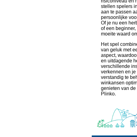
risiconiveau en h
stellen spelers i
aan te passen a
persoonlijke voo
Of je nu een her
of een beginner,
moeite waard om
Het spel combin
van geluk met ee
aspect, waardoo
en uitdagende he
verschillende ins
verkennen en je 
verstandig te beh
winkansen optim
genieten van de
Plinko.