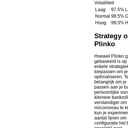
Volatiliteit
Laag
97.5%
L
Normal
98.5%
G
Hoog
99.5%
H
Strategy o
Plinko
Hoewel Plinko g
gebaseerd is op t
enkele strategieë
toepassen om je
optimaliseren. Te
belangrijk om je
passen aan je ba
persoonlijke voo
kleinere bankroll
verstandiger om e
risiconiveau te 
kun je experimen
aantal lijnen om
configuratie het 