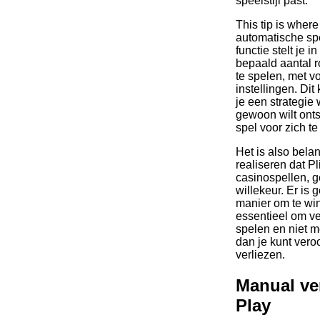
speelstijl past.
This tip is where
automatische s
functie stelt je in
bepaald aantal 
te spelen, met v
instellingen. Dit
je een strategie w
gewoon wilt ont
spel voor zich te
Het is also belan
realiseren dat Pl
casinospellen, g
willekeur. Er is
manier om te win
essentieel om v
spelen en niet me
dan je kunt vero
verliezen.
Manual ve
Play