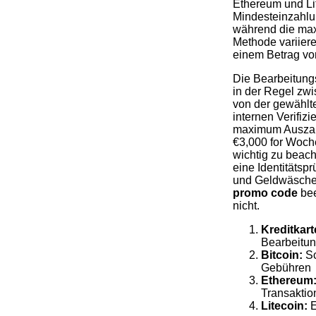
Ethereum und Li
Mindesteinzahlu
während die ma
Methode variier
einem Betrag vo
Die Bearbeitung
in der Regel zw
von der gewähl
internen Verifi
maximum Auszahlu
€3,000 for Woche
wichtig zu beach
eine Identitätsp
und Geldwäsche 
promo code
bee
nicht.
Kreditkart
Bearbeitun
Bitcoin:
Sc
Gebühren
Ethereum
Transaktio
Litecoin:
E