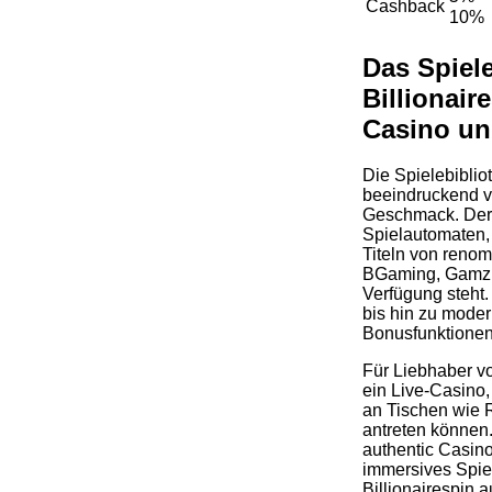
Cashback
10%
Das Spiel
Billionaire
Casino un
Die Spielebibliot
beeindruckend vi
Geschmack. Der 
Spielautomaten,
Titeln von reno
BGaming, Gamzi
Verfügung steht
bis hin zu mode
Bonusfunktionen 
Für Liebhaber vo
ein Live-Casino,
an Tischen wie R
antreten können.
authentic Casin
immersives Spiel
Billionairespin 