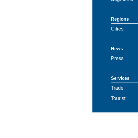
Regions
Cities
News
Press
Services
Trade
Tourist